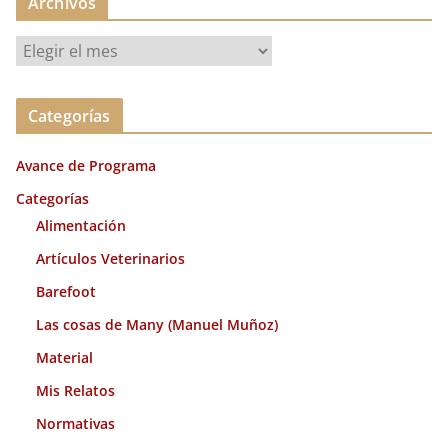
Archivos
A
r
c
Categorías
h
i
Avance de Programa
v
o
Categorías
s
Alimentación
Artículos Veterinarios
Barefoot
Las cosas de Many (Manuel Muñoz)
Material
Mis Relatos
Normativas