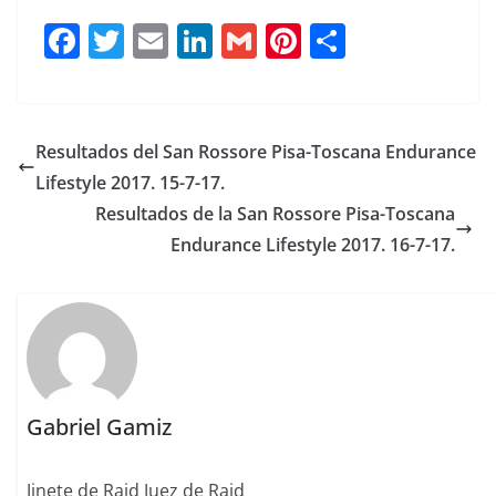
F
T
E
Li
G
Pi
C
a
w
m
n
m
n
o
c
it
ai
k
ai
te
m
e
te
l
e
l
re
p
Resultados del San Rossore Pisa-Toscana Endurance
b
r
dI
st
a
Lifestyle 2017. 15-7-17.
o
n
rt
Resultados de la San Rossore Pisa-Toscana
o
ir
Endurance Lifestyle 2017. 16-7-17.
k
Gabriel Gamiz
Jinete de Raid Juez de Raid