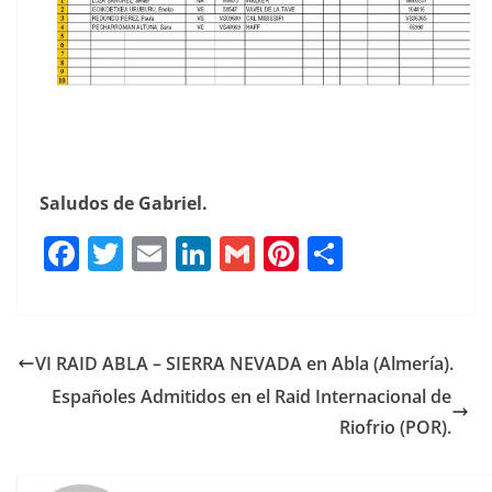
Saludos de Gabriel.
F
T
E
Li
G
Pi
C
a
w
m
n
m
n
o
c
it
ai
k
ai
te
m
e
te
l
e
l
re
p
VI RAID ABLA – SIERRA NEVADA en Abla (Almería).
b
r
dI
st
a
Españoles Admitidos en el Raid Internacional de
o
n
rt
Riofrio (POR).
o
ir