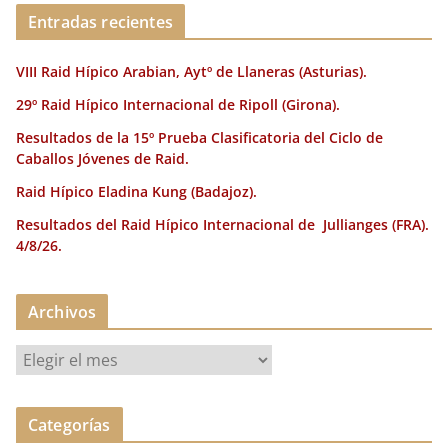
Entradas recientes
VIII Raid Hípico Arabian, Aytº de Llaneras (Asturias).
29º Raid Hípico Internacional de Ripoll (Girona).
Resultados de la 15º Prueba Clasificatoria del Ciclo de
Caballos Jóvenes de Raid.
Raid Hípico Eladina Kung (Badajoz).
Resultados del Raid Hípico Internacional de Jullianges (FRA).
4/8/26.
Archivos
A
r
c
Categorías
h