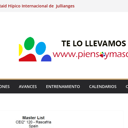
aid Hípico Internacional de Jullianges
Arabian, Aytº de Llaneras (Asturias).
Internacional de Ripoll (Girona).
 15º Prueba Clasificatoria del Ciclo de
 de Raid.
ina Kung (Badajoz).
IONES
AVANCES
ENTRENAMIENTO
CALENDARIOS