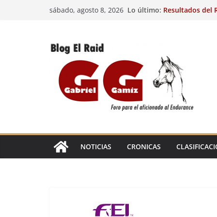
Saltar
Lo último:
Resultados del R
sábado, agosto 8, 2026
al
(FRA). 4/8/26.
VIII Raid Hípico 
contenido
29º Raid Hípico 
Resultados de la
Caballos Jóvenes
Raid Hípico Elad
EL
RAID
NOTICIAS
CRONICAS
CLASIFICAC