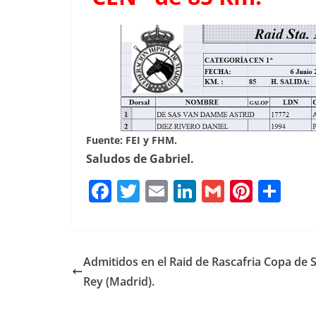
Fuente: FEI y FHM.
Saludos de Gabriel.
F
T
E
Li
G
Pi
C
a
w
m
n
m
n
o
c
it
ai
k
ai
te
m
e
te
l
e
l
re
p
Admitidos en el Raid de Rascafria Copa de S
b
r
dI
st
a
Rey (Madrid).
o
n
rt