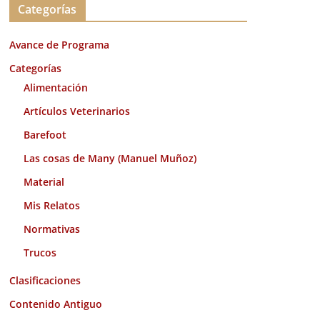
Categorías
h
i
Avance de Programa
v
o
Categorías
s
Alimentación
Artículos Veterinarios
Barefoot
Las cosas de Many (Manuel Muñoz)
Material
Mis Relatos
Normativas
Trucos
Clasificaciones
Contenido Antiguo