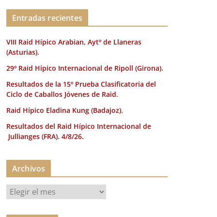
k
Entradas recientes
VIII Raid Hípico Arabian, Aytº de Llaneras
(Asturias).
29º Raid Hípico Internacional de Ripoll (Girona).
Resultados de la 15º Prueba Clasificatoria del
Ciclo de Caballos Jóvenes de Raid.
Raid Hípico Eladina Kung (Badajoz).
Resultados del Raid Hípico Internacional de
Jullianges (FRA). 4/8/26.
Archivos
A
r
c