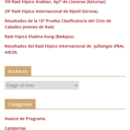
VIII Raid Hípico Arabian, Aytº de Llaneras (Asturias).
29º Raid Hípico Internacional de Ripoll (Girona).
Resultados de la 15º Prueba Clasificatoria del Ciclo de
Caballos Jóvenes de Raid.
Raid Hípico Eladina Kung (Badajoz).
Resultados del Raid Hípico Internacional de Jullianges (FRA).
4/8/26.
Archivos
A
r
c
Categorías
h
i
Avance de Programa
v
o
Categorías