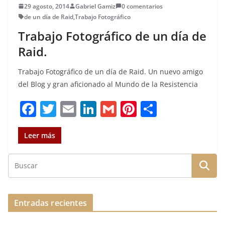
29 agosto, 2014
Gabriel Gamiz
0 comentarios
de un día de Raid
,
Trabajo Fotográfico
Trabajo Fotográfico de un día de
Raid.
Trabajo Fotográfico de un día de Raid. Un nuevo amigo
del Blog y gran aficionado al Mundo de la Resistencia
F
T
E
Li
G
Pi
C
a
w
m
n
m
n
o
c
it
ai
k
ai
te
m
Leer más
e
te
l
e
l
re
p
b
r
dI
st
a
o
n
rt
o
ir
Entradas recientes
k