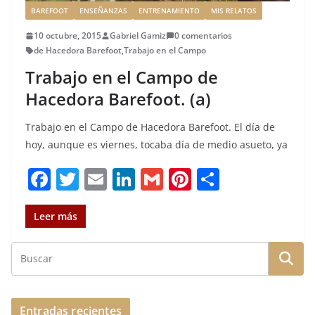
BAREFOOT
ENSEÑANZAS
ENTRENAMIENTO
MIS RELATOS
10 octubre, 2015
Gabriel Gamiz
0 comentarios
de Hacedora Barefoot
,
Trabajo en el Campo
Trabajo en el Campo de
Hacedora Barefoot. (a)
Trabajo en el Campo de Hacedora Barefoot. El día de
hoy, aunque es viernes, tocaba día de medio asueto, ya
F
T
E
Li
G
Pi
C
a
w
m
n
m
n
o
c
it
ai
k
ai
te
m
Leer más
e
te
l
e
l
re
p
b
r
dI
st
a
o
n
rt
o
ir
Entradas recientes