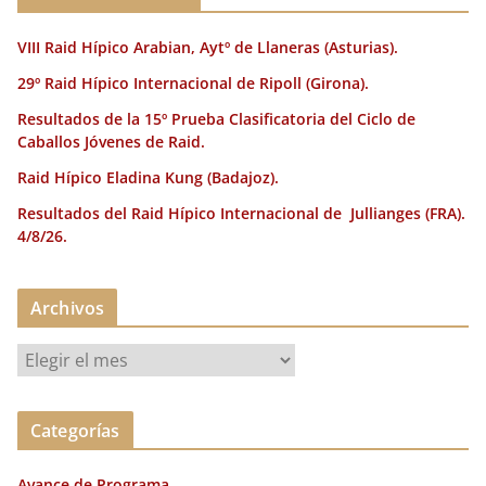
k
VIII Raid Hípico Arabian, Aytº de Llaneras (Asturias).
29º Raid Hípico Internacional de Ripoll (Girona).
Resultados de la 15º Prueba Clasificatoria del Ciclo de
Caballos Jóvenes de Raid.
Raid Hípico Eladina Kung (Badajoz).
Resultados del Raid Hípico Internacional de Jullianges (FRA).
4/8/26.
Archivos
A
r
c
Categorías
h
i
Avance de Programa