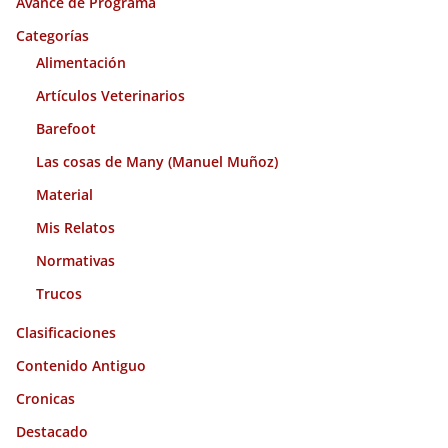
Avance de Programa
v
o
Categorías
s
Alimentación
Artículos Veterinarios
Barefoot
Las cosas de Many (Manuel Muñoz)
Material
Mis Relatos
Normativas
Trucos
Clasificaciones
Contenido Antiguo
Cronicas
Destacado