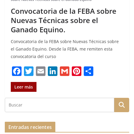
Convocatoria de la FEBA sobre
Nuevas Técnicas sobre el
Ganado Equino.
Convocatoria de la FEBA sobre Nuevas Técnicas sobre
el Ganado Equino. Desde la FEBA, me remiten esta
convocatoria del curso
F
T
E
Li
G
Pi
C
a
w
m
n
m
n
o
c
it
ai
k
ai
te
m
Leer más
e
te
l
e
l
re
p
b
r
dI
st
a
o
n
rt
o
ir
Entradas recientes