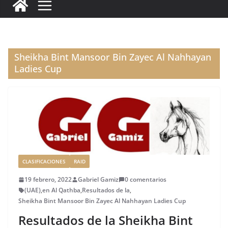
c
it
ai
k
ai
te
m
e
te
l
e
l
re
p
b
r
dI
st
a
o
n
rt
Sheikha Bint Mansoor Bin Zayec Al Nahhayan
o
ir
Ladies Cup
k
CLASIFICACIONES
RAID
19 febrero, 2022
Gabriel Gamiz
0 comentarios
(UAE)
,
en Al Qathba
,
Resultados de la
,
Sheikha Bint Mansoor Bin Zayec Al Nahhayan Ladies Cup
Resultados de la Sheikha Bint