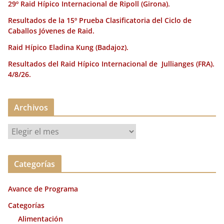
29º Raid Hípico Internacional de Ripoll (Girona).
Resultados de la 15º Prueba Clasificatoria del Ciclo de
Caballos Jóvenes de Raid.
Raid Hípico Eladina Kung (Badajoz).
Resultados del Raid Hípico Internacional de Jullianges (FRA).
4/8/26.
Archivos
A
r
c
Categorías
h
i
Avance de Programa
v
o
Categorías
s
Alimentación