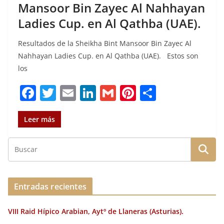
Mansoor Bin Zayec Al Nahhayan
Ladies Cup. en Al Qathba (UAE).
Resultados de la Sheikha Bint Mansoor Bin Zayec Al
Nahhayan Ladies Cup. en Al Qathba (UAE). Estos son
los
F
T
E
Li
G
Pi
C
a
w
m
n
m
n
o
c
it
ai
k
ai
te
m
Leer más
e
te
l
e
l
re
p
b
r
dI
st
a
o
n
rt
o
ir
Entradas recientes
k
VIII Raid Hípico Arabian, Aytº de Llaneras (Asturias).