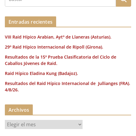
b
r
dI
st
a
o
n
rt
o
ir
Entradas recientes
k
VIII Raid Hípico Arabian, Aytº de Llaneras (Asturias).
29º Raid Hípico Internacional de Ripoll (Girona).
Resultados de la 15º Prueba Clasificatoria del Ciclo de
Caballos Jóvenes de Raid.
Raid Hípico Eladina Kung (Badajoz).
Resultados del Raid Hípico Internacional de Jullianges (FRA).
4/8/26.
Archivos
A
r