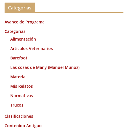
c
Categorías
h
i
Avance de Programa
v
o
Categorías
s
Alimentación
Artículos Veterinarios
Barefoot
Las cosas de Many (Manuel Muñoz)
Material
Mis Relatos
Normativas
Trucos
Clasificaciones
Contenido Antiguo