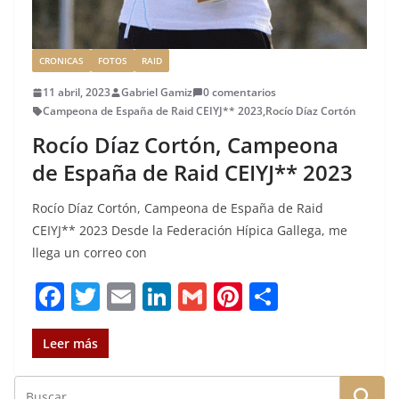
CRONICAS
FOTOS
RAID
11 abril, 2023
Gabriel Gamiz
0 comentarios
Campeona de España de Raid CEIYJ** 2023
,
Rocío Díaz Cortón
Rocío Díaz Cortón, Campeona
de España de Raid CEIYJ** 2023
Rocío Díaz Cortón, Campeona de España de Raid
CEIYJ** 2023 Desde la Federación Hípica Gallega, me
llega un correo con
F
T
E
Li
G
Pi
C
a
w
m
n
m
n
o
c
it
ai
k
ai
te
m
Leer más
e
te
l
e
l
re
p