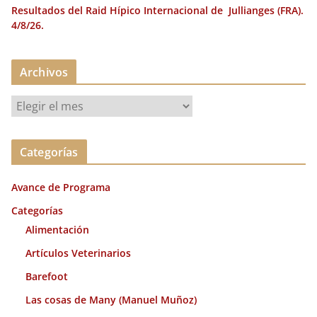
Resultados del Raid Hípico Internacional de Jullianges (FRA).
4/8/26.
Archivos
A
r
c
Categorías
h
i
Avance de Programa
v
o
Categorías
s
Alimentación
Artículos Veterinarios
Barefoot
Las cosas de Many (Manuel Muñoz)