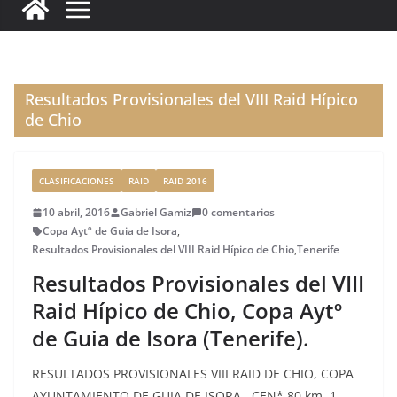
c
it
ai
k
ai
te
m
e
te
l
e
l
re
p
b
r
dI
st
a
o
n
rt
Resultados Provisionales del VIII Raid Hípico
o
ir
de Chio
k
CLASIFICACIONES
RAID
RAID 2016
10 abril, 2016
Gabriel Gamiz
0 comentarios
Copa Aytº de Guia de Isora
,
Resultados Provisionales del VIII Raid Hípico de Chio
,
Tenerife
Resultados Provisionales del VIII
Raid Hípico de Chio, Copa Aytº
de Guia de Isora (Tenerife).
RESULTADOS PROVISIONALES VIII RAID DE CHIO, COPA
AYUNTAMIENTO DE GUIA DE ISORA. CEN* 80 km. 1.