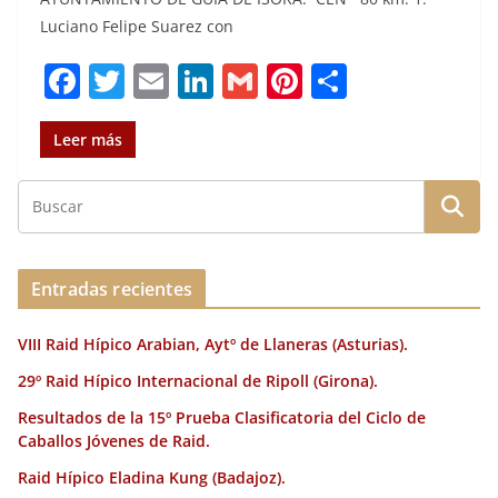
Luciano Felipe Suarez con
F
T
E
Li
G
Pi
C
a
w
m
n
m
n
o
c
it
ai
k
ai
te
m
Leer más
e
te
l
e
l
re
p
b
r
dI
st
a
o
n
rt
o
ir
Entradas recientes
k
VIII Raid Hípico Arabian, Aytº de Llaneras (Asturias).
29º Raid Hípico Internacional de Ripoll (Girona).
Resultados de la 15º Prueba Clasificatoria del Ciclo de
Caballos Jóvenes de Raid.
Raid Hípico Eladina Kung (Badajoz).