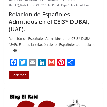
8 enero, 2015
Gabriel Gamiz
0 comentarios
(UAE)
,
Dubai
,
en el CEI3*
,
Relación de Españoles Admitidos
Relación de Españoles
Admitidos en el CEI3* DUBAI,
(UAE).
Relación de Españoles Admitidos en el CEI3* DUBAI
(UAE). Esta es la relación de los Españoles admitidos en
la HH
F
T
E
Li
G
Pi
C
a
w
m
n
m
n
o
c
it
ai
k
ai
te
m
Leer más
e
te
l
e
l
re
p
b
r
dI
st
a
o
n
rt