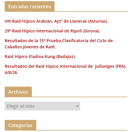
o
ir
Entradas recientes
k
VIII Raid Hípico Arabian, Aytº de Llaneras (Asturias).
29º Raid Hípico Internacional de Ripoll (Girona).
Resultados de la 15º Prueba Clasificatoria del Ciclo de
Caballos Jóvenes de Raid.
Raid Hípico Eladina Kung (Badajoz).
Resultados del Raid Hípico Internacional de Jullianges (FRA).
4/8/26.
Archivos
A
r
c
Categorías
h