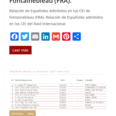
Fontainebleau (FRA).
Relación de Españoles Admitidos en los CEI de
Fontainebleau (FRA). Relación de Españoles admitidos
en los CEI del Raid Internacional
F
T
E
Li
G
Pi
C
a
w
m
n
m
n
o
c
it
ai
k
ai
te
m
Leer más
e
te
l
e
l
re
p
b
r
dI
st
a
o
n
rt
o
ir
k
NOTICIAS
RAID