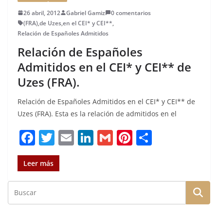
26 abril, 2012
Gabriel Gamiz
0 comentarios
(FRA)
,
de Uzes
,
en el CEI* y CEI**
,
Relación de Españoles Admitidos
Relación de Españoles
Admitidos en el CEI* y CEI** de
Uzes (FRA).
Relación de Españoles Admitidos en el CEI* y CEI** de
Uzes (FRA). Esta es la relación de admitidos en el
F
T
E
Li
G
Pi
C
a
w
m
n
m
n
o
c
it
ai
k
ai
te
m
Leer más
e
te
l
e
l
re
p
b
r
dI
st
a
o
n
rt