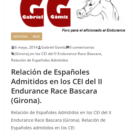
o
ir
k
NOTICIAS
RAID
6 mayo, 2014
Gabriel Gamiz
0 comentarios
(Girona)
,
en los CEI del II Endurance Race Bascara
,
Relación de Españoles Admitidos
Relación de Españoles
Admitidos en los CEI del II
Endurance Race Bascara
(Girona).
Relación de Españoles Admitidos en los CEI del II
Endurance Race Bascara (Girona). Relación de
Españoles admitidos en los CEI