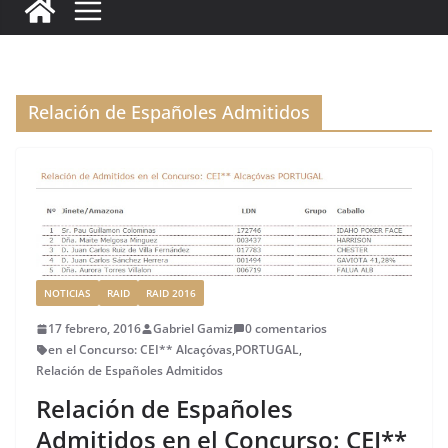
c
it
ai
k
ai
te
m
e
te
l
e
l
re
p
b
r
dI
st
a
o
n
rt
Relación de Españoles Admitidos
o
ir
k
NOTICIAS
RAID
RAID 2016
17 febrero, 2016
Gabriel Gamiz
0 comentarios
en el Concurso: CEI** Alcaçóvas
,
PORTUGAL
,
Relación de Españoles Admitidos
Relación de Españoles
Admitidos en el Concurso: CEI**