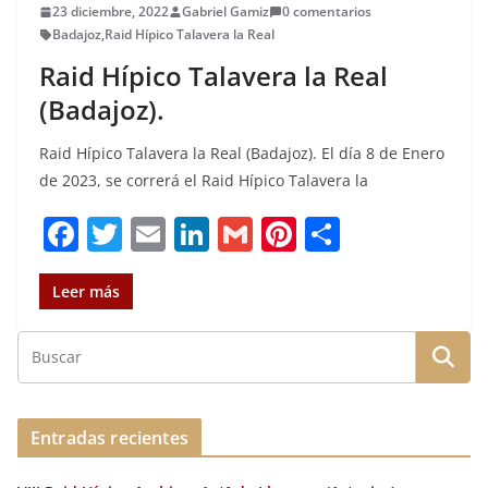
23 diciembre, 2022
Gabriel Gamiz
0 comentarios
Badajoz
,
Raid Hípico Talavera la Real
Raid Hípico Talavera la Real
(Badajoz).
Raid Hípico Talavera la Real (Badajoz). El día 8 de Enero
de 2023, se correrá el Raid Hípico Talavera la
F
T
E
Li
G
Pi
C
a
w
m
n
m
n
o
c
it
ai
k
ai
te
m
Leer más
e
te
l
e
l
re
p
b
r
dI
st
a
o
n
rt
o
ir
Entradas recientes
k