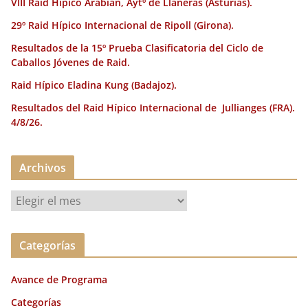
VIII Raid Hípico Arabian, Aytº de Llaneras (Asturias).
29º Raid Hípico Internacional de Ripoll (Girona).
Resultados de la 15º Prueba Clasificatoria del Ciclo de
Caballos Jóvenes de Raid.
Raid Hípico Eladina Kung (Badajoz).
Resultados del Raid Hípico Internacional de Jullianges (FRA).
4/8/26.
Archivos
A
r
c
Categorías
h
i
Avance de Programa
v
o
Categorías