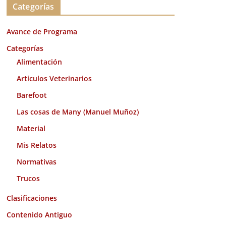
Categorías
h
i
Avance de Programa
v
o
Categorías
s
Alimentación
Artículos Veterinarios
Barefoot
Las cosas de Many (Manuel Muñoz)
Material
Mis Relatos
Normativas
Trucos
Clasificaciones
Contenido Antiguo