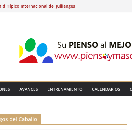
aid Hípico Internacional de Jullianges
nternacional de Ripoll (Girona).
15º Prueba Clasificatoria del Ciclo de
 de Raid.
ina Kung (Badajoz).
aid Hípico Internacional de Jullianges
IONES
AVANCES
ENTRENAMIENTO
CALENDARIOS
os del Caballo