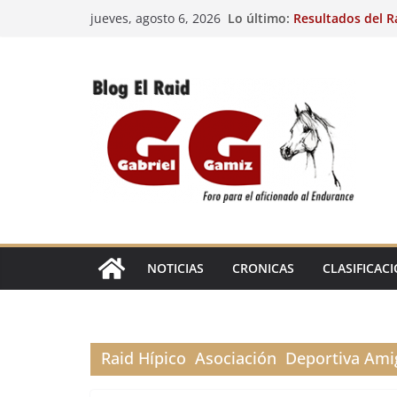
Saltar
Lo último:
Resultados del R
jueves, agosto 6, 2026
al
(FRA). 3/8/26.
29º Raid Hípico I
contenido
Resultados de la 
Caballos Jóvenes
Raid Hípico Elad
Resultados del R
(FRA). 4/8/26.
EL
RAID
NOTICIAS
CRONICAS
CLASIFICAC
Raid Hípico Asociación Deportiva Amig