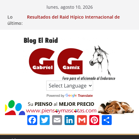
Saltar
lunes, agosto 10, 2026
al
Lo
Resultados del Raid Hípico Internacional de
contenido
último:
Jullianges (FRA). 4/8/26.
VIII Raid Hípico Arabian, Aytº de Llaneras
(Asturias).
29º Raid Hípico Internacional de Ripoll (Girona).
Resultados de la 15º Prueba Clasificatoria del
Ciclo de Caballos Jóvenes de Raid.
Raid Hípico Eladina Kung (Badajoz).
EL
RAID
Powered by
Translate
F
T
E
Li
G
Pi
C
a
w
m
n
m
n
o