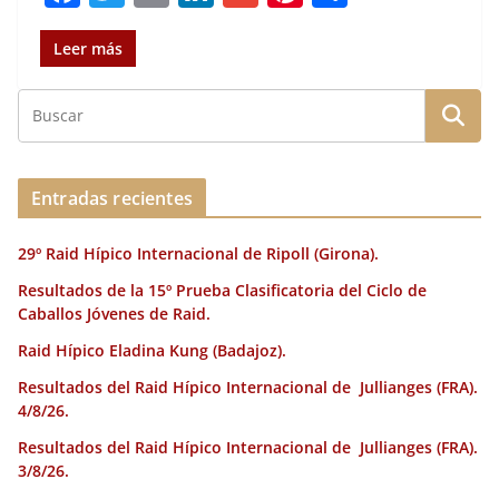
a
w
m
n
m
n
o
c
it
ai
k
ai
te
m
Leer más
e
te
l
e
l
re
p
b
r
dI
st
a
o
n
rt
o
ir
Entradas recientes
k
29º Raid Hípico Internacional de Ripoll (Girona).
Resultados de la 15º Prueba Clasificatoria del Ciclo de
Caballos Jóvenes de Raid.
Raid Hípico Eladina Kung (Badajoz).
Resultados del Raid Hípico Internacional de Jullianges (FRA).
4/8/26.
Resultados del Raid Hípico Internacional de Jullianges (FRA).
3/8/26.