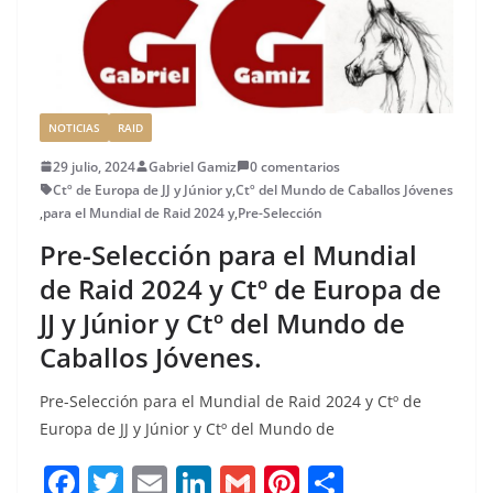
o
n
rt
o
ir
k
NOTICIAS
RAID
29 julio, 2024
Gabriel Gamiz
0 comentarios
Ctº de Europa de JJ y Júnior y
,
Ctº del Mundo de Caballos Jóvenes
,
para el Mundial de Raid 2024 y
,
Pre-Selección
Pre-Selección para el Mundial
de Raid 2024 y Ctº de Europa de
JJ y Júnior y Ctº del Mundo de
Caballos Jóvenes.
Pre-Selección para el Mundial de Raid 2024 y Ctº de
Europa de JJ y Júnior y Ctº del Mundo de
F
T
E
Li
G
Pi
C