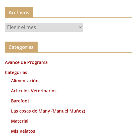
Archivos
A
r
c
Categorías
h
i
Avance de Programa
v
o
Categorías
s
Alimentación
Artículos Veterinarios
Barefoot
Las cosas de Many (Manuel Muñoz)
Material
Mis Relatos