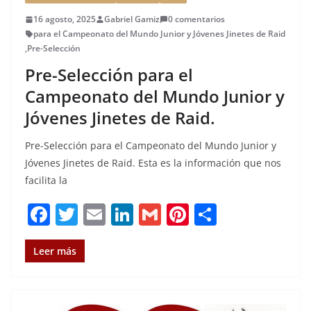
16 agosto, 2025
Gabriel Gamiz
0 comentarios
para el Campeonato del Mundo Junior y Jóvenes Jinetes de Raid
,
Pre-Selección
Pre-Selección para el
Campeonato del Mundo Junior y
Jóvenes Jinetes de Raid.
Pre-Selección para el Campeonato del Mundo Junior y
Jóvenes Jinetes de Raid. Esta es la información que nos
facilita la
F
T
E
Li
G
Pi
C
a
w
m
n
m
n
o
c
it
ai
k
ai
te
m
Leer más
e
te
l
e
l
re
p
b
r
dI
st
a