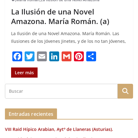
La Ilusión de una Novel
Amazona. María Román. (a)
La Ilusión de una Novel Amazona. María Román. Las
Ilusiones de los Jóvenes Jinetes, y de los no tan Jóvenes,
F
T
E
Li
G
Pi
C
a
w
m
n
m
n
o
c
it
ai
k
ai
te
m
Leer más
e
te
l
e
l
re
p
b
r
dI
st
a
o
n
rt
o
ir
Entradas recientes
k
VIII Raid Hípico Arabian, Aytº de Llaneras (Asturias).