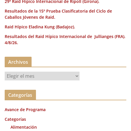
29º Raid Hípico Internacional de Ripoll (Girona).
Resultados de la 15º Prueba Clasificatoria del Ciclo de
Caballos Jóvenes de Raid.
Raid Hípico Eladina Kung (Badajoz).
Resultados del Raid Hípico Internacional de Jullianges (FRA).
4/8/26.
Archivos
A
r
c
Categorías
h
i
Avance de Programa
v
o
Categorías
s
Alimentación