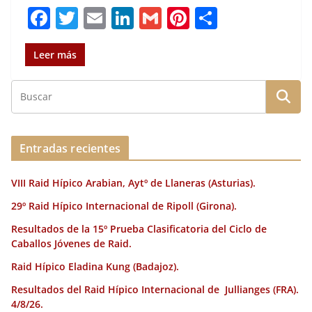
F
T
E
Li
G
Pi
C
a
w
m
n
m
n
o
c
it
ai
k
ai
te
m
Leer más
e
te
l
e
l
re
p
b
r
dI
st
a
o
n
rt
o
ir
Entradas recientes
k
VIII Raid Hípico Arabian, Aytº de Llaneras (Asturias).
29º Raid Hípico Internacional de Ripoll (Girona).
Resultados de la 15º Prueba Clasificatoria del Ciclo de
Caballos Jóvenes de Raid.
Raid Hípico Eladina Kung (Badajoz).
Resultados del Raid Hípico Internacional de Jullianges (FRA).
4/8/26.