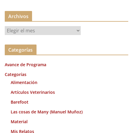
Archivos
A
r
c
Categorías
h
i
Avance de Programa
v
o
Categorías
s
Alimentación
Artículos Veterinarios
Barefoot
Las cosas de Many (Manuel Muñoz)
Material
Mis Relatos