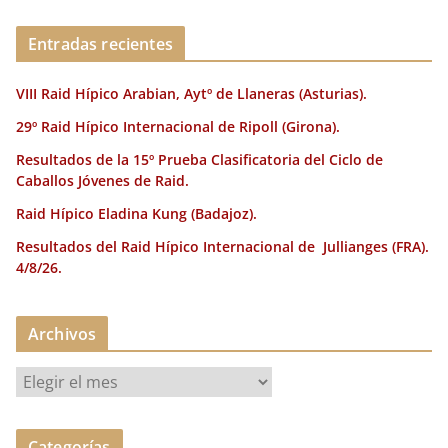
o
n
rt
o
ir
Entradas recientes
k
VIII Raid Hípico Arabian, Aytº de Llaneras (Asturias).
29º Raid Hípico Internacional de Ripoll (Girona).
Resultados de la 15º Prueba Clasificatoria del Ciclo de
Caballos Jóvenes de Raid.
Raid Hípico Eladina Kung (Badajoz).
Resultados del Raid Hípico Internacional de Jullianges (FRA).
4/8/26.
Archivos
A
r
c
Categorías