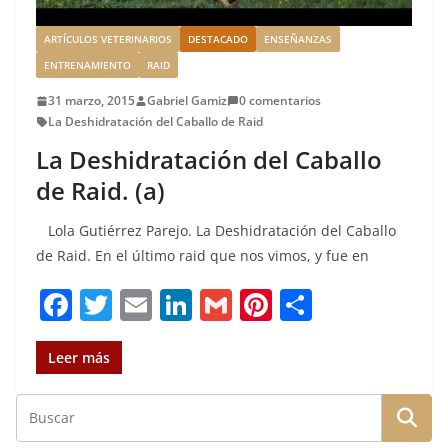
ARTÍCULOS VETERINARIOS
DESTACADO
ENSEÑANZAS
ENTRENAMIENTO
RAID
31 marzo, 2015
Gabriel Gamiz
0 comentarios
La Deshidratación del Caballo de Raid
La Deshidratación del Caballo
de Raid. (a)
Lola Gutiérrez Parejo. La Deshidratación del Caballo
de Raid. En el último raid que nos vimos, y fue en
F
T
E
Li
G
Pi
C
a
w
m
n
m
n
o
c
it
ai
k
ai
te
m
Leer más
e
te
l
e
l
re
p
b
r
dI
st
a