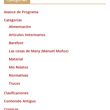
h
i
Avance de Programa
v
o
Categorías
s
Alimentación
Artículos Veterinarios
Barefoot
Las cosas de Many (Manuel Muñoz)
Material
Mis Relatos
Normativas
Trucos
Clasificaciones
Contenido Antiguo
Cronicas