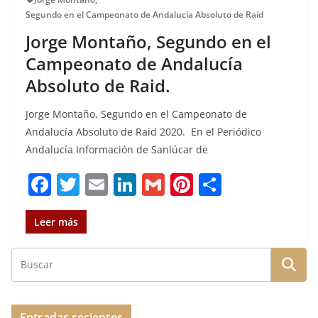
Segundo en el Campeonato de Andalucía Absoluto de Raid
Jorge Montaño, Segundo en el
Campeonato de Andalucía
Absoluto de Raid.
Jorge Montaño, Segundo en el Campeonato de
Andalucía Absoluto de Raid 2020. En el Periódico
Andalucía Información de Sanlúcar de
F
T
E
Li
G
Pi
C
a
w
m
n
m
n
o
c
it
ai
k
ai
te
m
Leer más
e
te
l
e
l
re
p
b
r
dI
st
a
o
n
rt
Entradas recientes