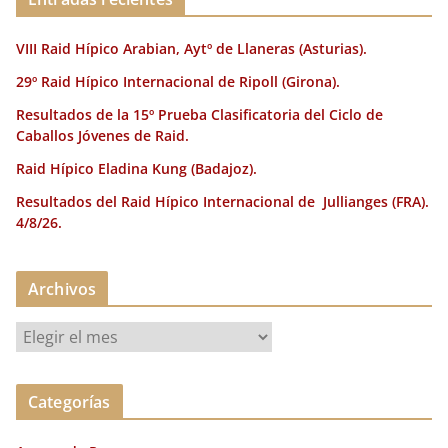
o
ir
k
VIII Raid Hípico Arabian, Aytº de Llaneras (Asturias).
29º Raid Hípico Internacional de Ripoll (Girona).
Resultados de la 15º Prueba Clasificatoria del Ciclo de
Caballos Jóvenes de Raid.
Raid Hípico Eladina Kung (Badajoz).
Resultados del Raid Hípico Internacional de Jullianges (FRA).
4/8/26.
Archivos
A
r
c
Categorías
h
i