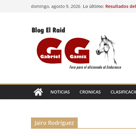
Saltar
Lo último:
Resultados del
domingo, agosto 9, 2026
al
(FRA). 4/8/26.
VIII Raid Hípic
contenido
29º Raid Hípico
Resultados de l
Caballos Jóven
Raid Hípico El
EL
RAID
NOTICIAS
CRONICAS
CLASIFICAC
Jairo Rodríguez