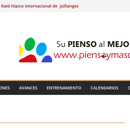
 Raid Hípico Internacional de Jullianges
o Arabian, Aytº de Llaneras (Asturias).
 Internacional de Ripoll (Girona).
a 15º Prueba Clasificatoria del Ciclo de
es de Raid.
adina Kung (Badajoz).
IONES
AVANCES
ENTRENAMIENTO
CALENDARIOS