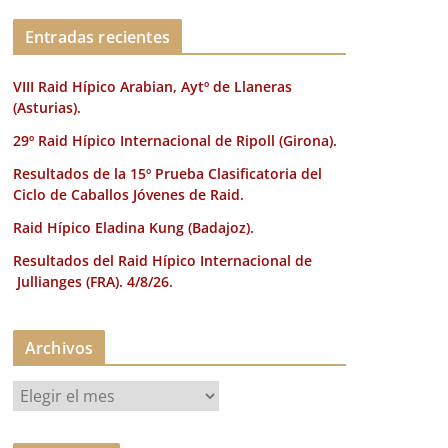
k
Entradas recientes
VIII Raid Hípico Arabian, Aytº de Llaneras
(Asturias).
29º Raid Hípico Internacional de Ripoll (Girona).
Resultados de la 15º Prueba Clasificatoria del
Ciclo de Caballos Jóvenes de Raid.
Raid Hípico Eladina Kung (Badajoz).
Resultados del Raid Hípico Internacional de
Jullianges (FRA). 4/8/26.
Archivos
A
r
c