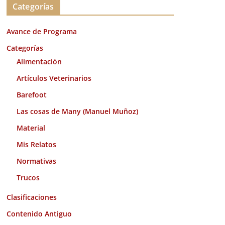
Categorías
h
i
Avance de Programa
v
o
Categorías
s
Alimentación
Artículos Veterinarios
Barefoot
Las cosas de Many (Manuel Muñoz)
Material
Mis Relatos
Normativas
Trucos
Clasificaciones
Contenido Antiguo