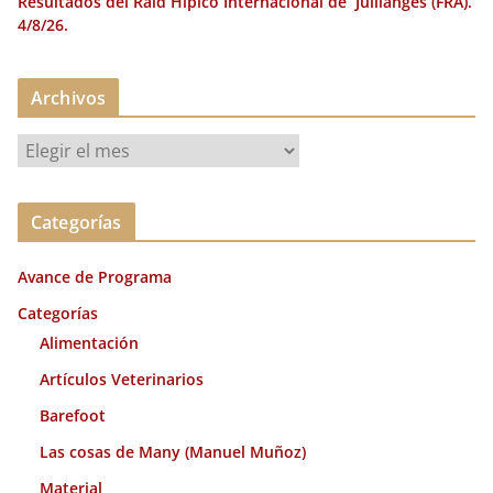
Resultados del Raid Hípico Internacional de Jullianges (FRA).
4/8/26.
Archivos
A
r
c
Categorías
h
i
Avance de Programa
v
o
Categorías
s
Alimentación
Artículos Veterinarios
Barefoot
Las cosas de Many (Manuel Muñoz)
Material