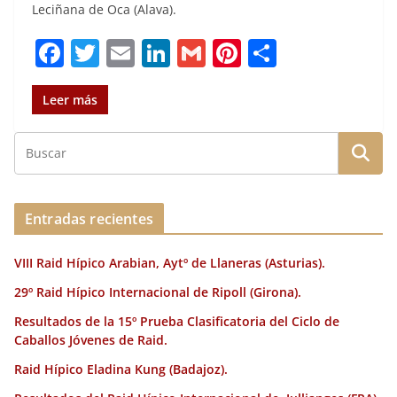
Leciñana de Oca (Alava).
F
T
E
Li
G
Pi
C
a
w
m
n
m
n
o
c
it
ai
k
ai
te
m
Leer más
e
te
l
e
l
re
p
b
r
dI
st
a
o
n
rt
o
ir
Entradas recientes
k
VIII Raid Hípico Arabian, Aytº de Llaneras (Asturias).
29º Raid Hípico Internacional de Ripoll (Girona).
Resultados de la 15º Prueba Clasificatoria del Ciclo de
Caballos Jóvenes de Raid.
Raid Hípico Eladina Kung (Badajoz).