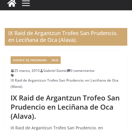
c
it
ai
k
ai
te
m
e
te
l
e
l
re
p
b
r
dI
st
a
o
n
rt
IX Raid de Argantzun Trofeo San Prudencio.
o
ir
en Leciñana de Oca (Alava).
k
AVANCE DE PROGRAMA
RAID
25 marzo, 2015
Gabriel Gamiz
0 comentarios
IX Raid de Argantzun Trofeo San Prudencio. en Leciñana de Oca
(Alava).
IX Raid de Argantzun Trofeo San
Prudencio en Leciñana de Oca
(Alava).
IX Raid de Argantzun Trofeo San Prudencio. en