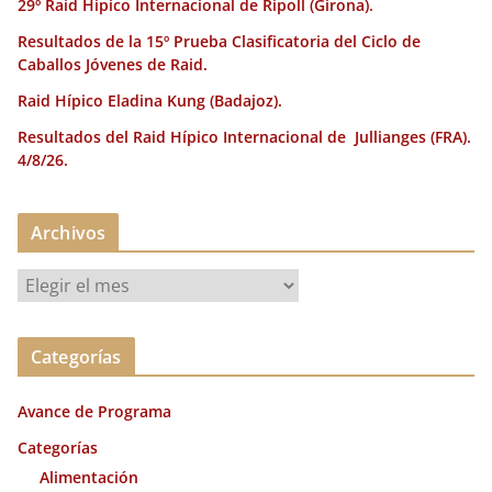
29º Raid Hípico Internacional de Ripoll (Girona).
Resultados de la 15º Prueba Clasificatoria del Ciclo de
Caballos Jóvenes de Raid.
Raid Hípico Eladina Kung (Badajoz).
Resultados del Raid Hípico Internacional de Jullianges (FRA).
4/8/26.
Archivos
A
r
c
Categorías
h
i
Avance de Programa
v
o
Categorías
s
Alimentación