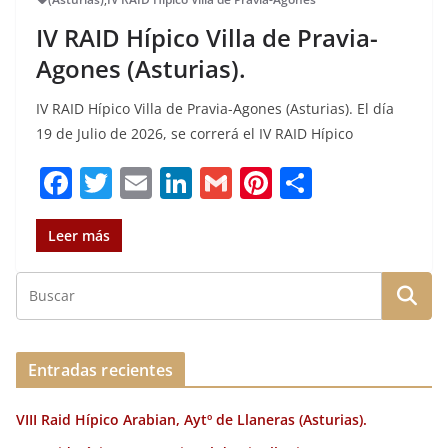
IV RAID Hípico Villa de Pravia-
Agones (Asturias).
IV RAID Hípico Villa de Pravia-Agones (Asturias). El día
19 de Julio de 2026, se correrá el IV RAID Hípico
F
T
E
Li
G
Pi
C
a
w
m
n
m
n
o
c
it
ai
k
ai
te
m
Leer más
e
te
l
e
l
re
p
b
r
dI
st
a
o
n
rt
o
ir
Entradas recientes
k
VIII Raid Hípico Arabian, Aytº de Llaneras (Asturias).