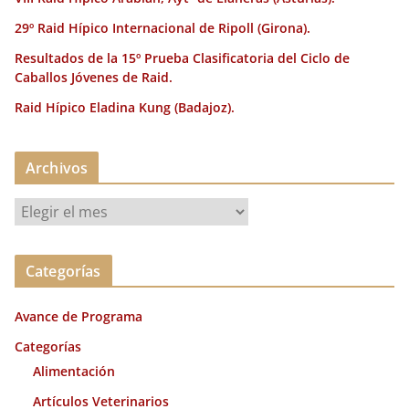
29º Raid Hípico Internacional de Ripoll (Girona).
Resultados de la 15º Prueba Clasificatoria del Ciclo de
Caballos Jóvenes de Raid.
Raid Hípico Eladina Kung (Badajoz).
Archivos
A
r
c
Categorías
h
i
Avance de Programa
v
o
Categorías
s
Alimentación
Artículos Veterinarios