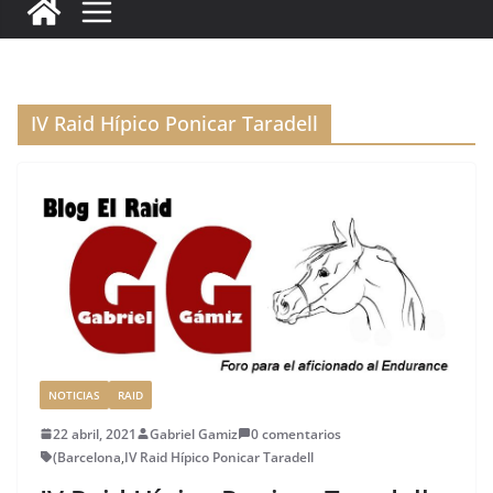
c
it
ai
k
ai
te
m
e
te
l
e
l
re
p
b
r
dI
st
a
o
n
rt
IV Raid Hípico Ponicar Taradell
o
ir
k
NOTICIAS
RAID
22 abril, 2021
Gabriel Gamiz
0 comentarios
(Barcelona
,
IV Raid Hípico Ponicar Taradell