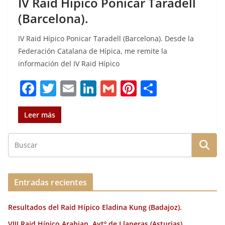
IV Raid Hípico Ponicar Taradell
(Barcelona).
IV Raid Hípico Ponicar Taradell (Barcelona). Desde la
Federación Catalana de Hípica, me remite la
información del IV Raid Hípico
F
T
E
Li
G
Pi
C
a
w
m
n
m
n
o
c
it
ai
k
ai
te
m
Leer más
e
te
l
e
l
re
p
b
r
dI
st
a
o
n
rt
o
ir
Entradas recientes
k
Resultados del Raid Hípico Eladina Kung (Badajoz).
VIII Raid Hípico Arabian, Aytº de Llaneras (Asturias).