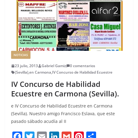
NOTICIAS
23 julio, 2013
Gabriel Gamiz
0 comentarios
(Sevilla)
,
en Carmona
,
IV Concurso de Habilidad Ecuestre
IV Concurso de Habilidad
Ecuestre en Carmona (Sevilla).
e IV Concurso de Habilidad Ecuestre en Carmona
(Sevilla). Nuestro amigo Francisco Eslava, que este
pasado sábado acudía al II
F
T
E
Li
G
Pi
C