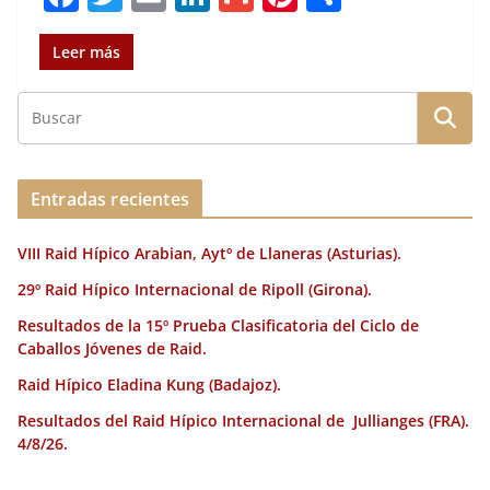
a
w
m
n
m
n
o
c
it
ai
k
ai
te
m
Leer más
e
te
l
e
l
re
p
b
r
dI
st
a
o
n
rt
o
ir
Entradas recientes
k
VIII Raid Hípico Arabian, Aytº de Llaneras (Asturias).
29º Raid Hípico Internacional de Ripoll (Girona).
Resultados de la 15º Prueba Clasificatoria del Ciclo de
Caballos Jóvenes de Raid.
Raid Hípico Eladina Kung (Badajoz).
Resultados del Raid Hípico Internacional de Jullianges (FRA).
4/8/26.