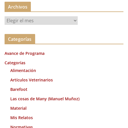
Archivos
A
r
c
Categorías
h
i
Avance de Programa
v
o
Categorías
s
Alimentación
Artículos Veterinarios
Barefoot
Las cosas de Many (Manuel Muñoz)
Material
Mis Relatos
Normativas