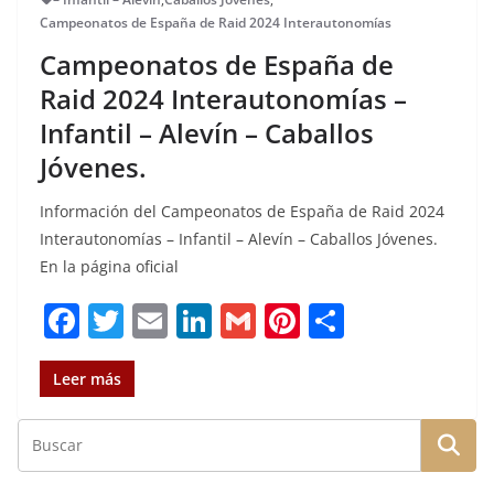
Campeonatos de España de Raid 2024 Interautonomías
Campeonatos de España de
Raid 2024 Interautonomías –
Infantil – Alevín – Caballos
Jóvenes.
Información del Campeonatos de España de Raid 2024
Interautonomías – Infantil – Alevín – Caballos Jóvenes.
En la página oficial
F
T
E
Li
G
Pi
C
a
w
m
n
m
n
o
c
it
ai
k
ai
te
m
Leer más
e
te
l
e
l
re
p
b
r
dI
st
a