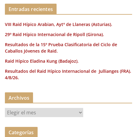
o
n
rt
o
ir
Entradas recientes
k
VIII Raid Hípico Arabian, Aytº de Llaneras (Asturias).
29º Raid Hípico Internacional de Ripoll (Girona).
Resultados de la 15º Prueba Clasificatoria del Ciclo de
Caballos Jóvenes de Raid.
Raid Hípico Eladina Kung (Badajoz).
Resultados del Raid Hípico Internacional de Jullianges (FRA).
4/8/26.
Archivos
A
r
c
Categorías
h