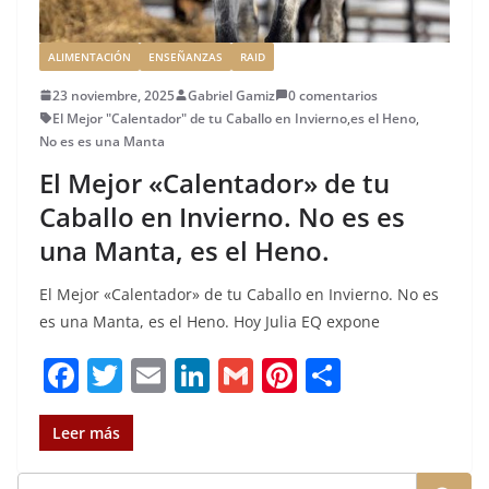
ALIMENTACIÓN
ENSEÑANZAS
RAID
23 noviembre, 2025
Gabriel Gamiz
0 comentarios
El Mejor "Calentador" de tu Caballo en Invierno
,
es el Heno
,
No es es una Manta
El Mejor «Calentador» de tu
Caballo en Invierno. No es es
una Manta, es el Heno.
El Mejor «Calentador» de tu Caballo en Invierno. No es
es una Manta, es el Heno. Hoy Julia EQ expone
F
T
E
Li
G
Pi
C
a
w
m
n
m
n
o
c
it
ai
k
ai
te
m
Leer más
e
te
l
e
l
re
p