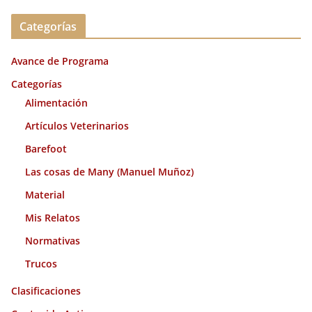
c
Categorías
h
i
Avance de Programa
v
o
Categorías
s
Alimentación
Artículos Veterinarios
Barefoot
Las cosas de Many (Manuel Muñoz)
Material
Mis Relatos
Normativas
Trucos
Clasificaciones