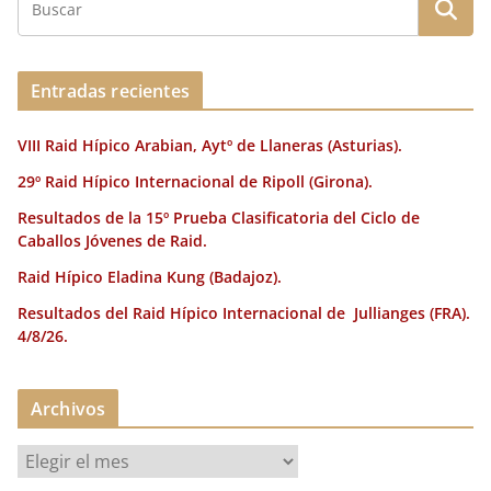
b
r
dI
st
a
o
n
rt
o
ir
Entradas recientes
k
VIII Raid Hípico Arabian, Aytº de Llaneras (Asturias).
29º Raid Hípico Internacional de Ripoll (Girona).
Resultados de la 15º Prueba Clasificatoria del Ciclo de
Caballos Jóvenes de Raid.
Raid Hípico Eladina Kung (Badajoz).
Resultados del Raid Hípico Internacional de Jullianges (FRA).
4/8/26.
Archivos
A
r