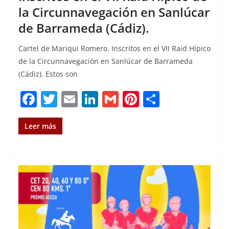
la Circunnavegación en Sanlúcar
de Barrameda (Cádiz).
Cartel de Mariqui Romero. Inscritos en el VII Raid Hípico
de la Circunnavegación en Sanlúcar de Barrameda
(Cádiz). Estos son
F
T
E
Li
G
Pi
C
a
w
m
n
m
n
o
c
it
ai
k
ai
te
m
Leer más
e
te
l
e
l
re
p
b
r
dI
st
a
o
n
rt
o
ir
k