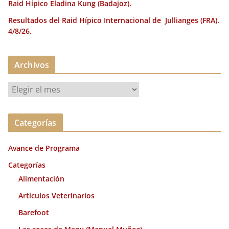
Raid Hípico Eladina Kung (Badajoz).
Resultados del Raid Hípico Internacional de Jullianges (FRA).
4/8/26.
Archivos
A
r
c
Categorías
h
i
Avance de Programa
v
o
Categorías
s
Alimentación
Artículos Veterinarios
Barefoot