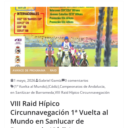
b
r
dI
st
a
o
n
rt
o
ir
k
AVANCE DE PROGRAMA
RAID
1 mayo, 2026
Gabriel Gamiz
0 comentarios
(1ª Vuelta al Mundo)
,
(Cádiz)
,
Campeonatos de Andalucia
,
en Sanlúcar de Barrameda
,
VIII Raid Hípico Circunnavegación
VIII Raid Hípico
Circunnavegación 1ª Vuelta al
Mundo en Sanlucar de