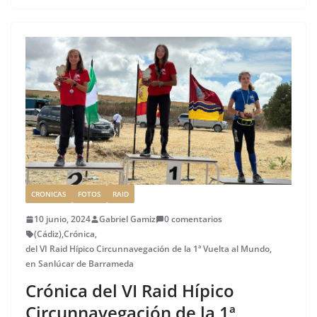
e
te
l
e
l
re
p
b
r
dI
st
a
o
n
rt
o
ir
k
CRONICAS
FOTOS
RAID
10 junio, 2024
Gabriel Gamiz
0 comentarios
(Cádiz)
,
Crónica
,
del VI Raid Hípico Circunnavegación de la 1ª Vuelta al Mundo
,
en Sanlúcar de Barrameda
Crónica del VI Raid Hípico
Circunnavegación de la 1ª