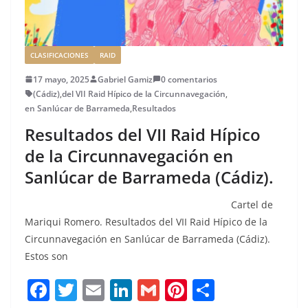
CLASIFICACIONES
RAID
17 mayo, 2025
Gabriel Gamiz
0 comentarios
(Cádiz)
,
del VII Raid Hípico de la Circunnavegación
,
en Sanlúcar de Barrameda
,
Resultados
Resultados del VII Raid Hípico
de la Circunnavegación en
Sanlúcar de Barrameda (Cádiz).
Cartel de
Mariqui Romero. Resultados del VII Raid Hípico de la
Circunnavegación en Sanlúcar de Barrameda (Cádiz).
Estos son
F
T
E
Li
G
Pi
C