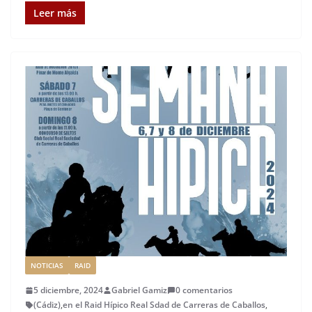
c
it
ai
k
ai
te
m
Leer más
e
te
l
e
l
re
p
b
r
dI
st
a
o
n
rt
o
ir
k
NOTICIAS
RAID
5 diciembre, 2024
Gabriel Gamiz
0 comentarios
(Cádiz)
,
en el Raid Hípico Real Sdad de Carreras de Caballos
,