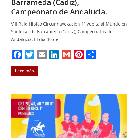
Barrameda (Cádiz),
Campeonato de Andalucia.
VIII Raid Hípico Circunnavegación 1ª Vuelta al Mundo en
Sanlucar de Barrameda (Cádiz), Campeonatos de
Andalucia. El día 30 de
F
T
E
Li
G
Pi
C
a
w
m
n
m
n
o
c
it
ai
k
ai
te
m
Leer más
e
te
l
e
l
re
p
b
r
dI
st
a
o
n
rt
o
ir
k