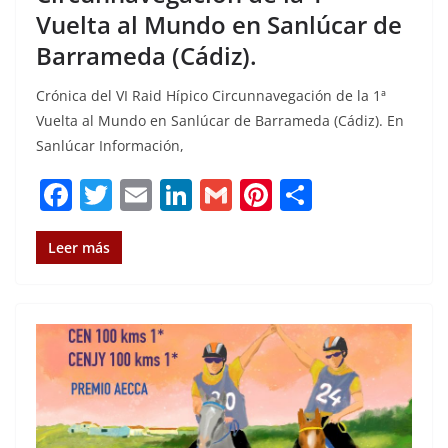
Vuelta al Mundo en Sanlúcar de
Barrameda (Cádiz).
Crónica del VI Raid Hípico Circunnavegación de la 1ª
Vuelta al Mundo en Sanlúcar de Barrameda (Cádiz). En
Sanlúcar Información,
F
T
E
Li
G
Pi
C
a
w
m
n
m
n
o
c
it
ai
k
ai
te
m
Leer más
e
te
l
e
l
re
p
b
r
dI
st
a
o
n
rt
o
ir
k