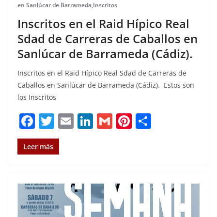
en Sanlúcar de Barrameda
,
Inscritos
Inscritos en el Raid Hípico Real
Sdad de Carreras de Caballos en
Sanlúcar de Barrameda (Cádiz).
Inscritos en el Raid Hípico Real Sdad de Carreras de
Caballos en Sanlúcar de Barrameda (Cádiz). Estos son
los Inscritos
F
T
E
Li
G
Pi
C
a
w
m
n
m
n
o
c
it
ai
k
ai
te
m
Leer más
e
te
l
e
l
re
p
b
r
dI
st
a
o
n
rt
o
ir