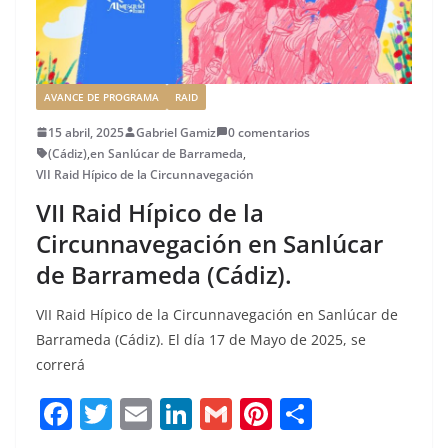
AVANCE DE PROGRAMA
RAID
15 abril, 2025
Gabriel Gamiz
0 comentarios
(Cádiz)
,
en Sanlúcar de Barrameda
,
VII Raid Hípico de la Circunnavegación
VII Raid Hípico de la
Circunnavegación en Sanlúcar
de Barrameda (Cádiz).
VII Raid Hípico de la Circunnavegación en Sanlúcar de
Barrameda (Cádiz). El día 17 de Mayo de 2025, se
correrá
F
T
E
Li
G
Pi
C
a
w
m
n
m
n
o