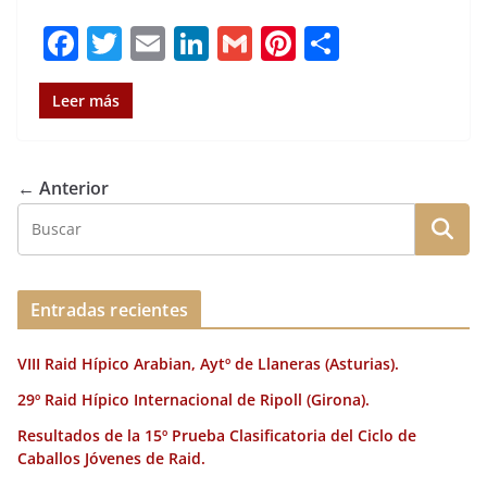
F
T
E
Li
G
Pi
C
a
w
m
n
m
n
o
c
it
ai
k
ai
te
m
Leer más
e
te
l
e
l
re
p
b
r
dI
st
a
← Anterior
o
n
rt
o
ir
k
Entradas recientes
VIII Raid Hípico Arabian, Aytº de Llaneras (Asturias).
29º Raid Hípico Internacional de Ripoll (Girona).
Resultados de la 15º Prueba Clasificatoria del Ciclo de
Caballos Jóvenes de Raid.