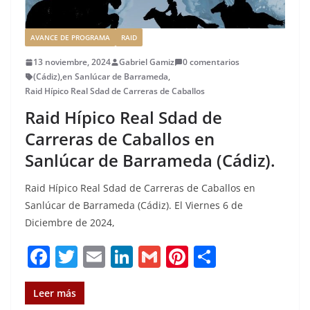
AVANCE DE PROGRAMA
RAID
13 noviembre, 2024
Gabriel Gamiz
0 comentarios
(Cádiz)
,
en Sanlúcar de Barrameda
,
Raid Hípico Real Sdad de Carreras de Caballos
Raid Hípico Real Sdad de
Carreras de Caballos en
Sanlúcar de Barrameda (Cádiz).
Raid Hípico Real Sdad de Carreras de Caballos en
Sanlúcar de Barrameda (Cádiz). El Viernes 6 de
Diciembre de 2024,
F
T
E
Li
G
Pi
C
a
w
m
n
m
n
o
c
it
ai
k
ai
te
m
Leer más