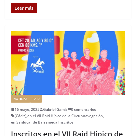
a
w
m
n
m
n
o
c
it
ai
k
ai
te
m
Leer más
e
te
l
e
l
re
p
b
r
dI
st
a
o
n
rt
o
ir
k
NOTICIAS
RAID
16 mayo, 2025
Gabriel Gamiz
0 comentarios
(Cádiz)
,
en el VII Raid Hípico de la Circunnavegación
,
en Sanlúcar de Barrameda
,
Inscritos
Inscritos en el VII Raid Hípico de