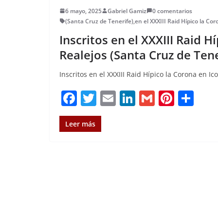
6 mayo, 2025
Gabriel Gamiz
0 comentarios
(Santa Cruz de Tenerife)
,
en el XXXIII Raid Hípico la Co
Inscritos en el XXXIII Raid H
Realejos (Santa Cruz de Tene
Inscritos en el XXXIII Raid Hípico la Corona en Ic
F
T
E
Li
G
Pi
C
a
w
m
n
m
n
o
c
it
ai
k
ai
te
m
Leer más
e
te
l
e
l
re
p
b
r
dI
st
a
o
n
rt
o
ir
k