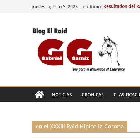
Saltar
Lo último:
Resultados del R
jueves, agosto 6, 2026
al
(FRA). 3/8/26.
29º Raid Hípico I
contenido
Resultados de la 
Caballos Jóvenes
Raid Hípico Elad
Resultados del R
(FRA). 4/8/26.
EL
RAID
NOTICIAS
CRONICAS
CLASIFICAC
en el XXXIII Raid Hípico la Corona