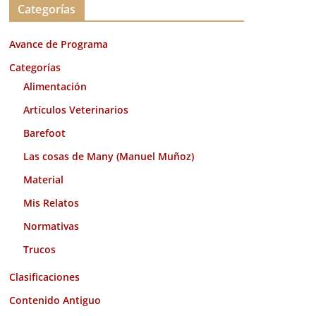
Categorías
h
i
Avance de Programa
v
o
Categorías
s
Alimentación
Artículos Veterinarios
Barefoot
Las cosas de Many (Manuel Muñoz)
Material
Mis Relatos
Normativas
Trucos
Clasificaciones
Contenido Antiguo