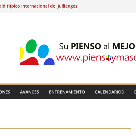
aid Hípico Internacional de Jullianges
nternacional de Ripoll (Girona).
15º Prueba Clasificatoria del Ciclo de
 de Raid.
ina Kung (Badajoz).
aid Hípico Internacional de Jullianges
IONES
AVANCES
ENTRENAMIENTO
CALENDARIOS