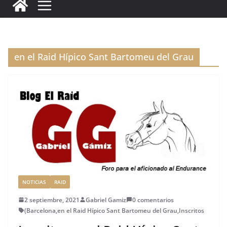
c
it
ai
k
ai
te
m
e
te
l
e
l
re
p
b
r
dI
st
a
o
n
rt
en el Raid Hípico Sant Bartomeu del Grau
o
ir
k
NOTICIAS
RAID
2 septiembre, 2021
Gabriel Gamiz
0 comentarios
(Barcelona
,
en el Raid Hípico Sant Bartomeu del Grau
,
Inscritos