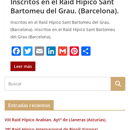
Inscritos en el Raid Hípico Sant
Bartomeu del Grau. (Barcelona).
Inscritos en el Raid Hípico Sant Bartomeu del Grau.
(Barcelona). Inscritos en el Raid Hípico Sant Bartomeu
del Grau (Barcelona),
F
T
E
Li
G
Pi
C
a
w
m
n
m
n
o
c
it
ai
k
ai
te
m
Leer más
e
te
l
e
l
re
p
b
r
dI
st
a
o
n
rt
o
ir
Entradas recientes
k
VIII Raid Hípico Arabian, Aytº de Llaneras (Asturias).
29º Raid Hípico Internacional de Ripoll (Girona).