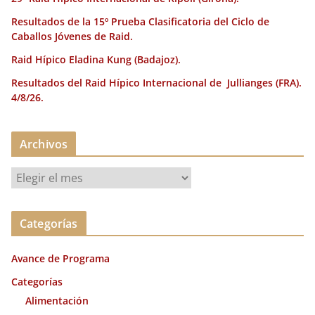
Resultados de la 15º Prueba Clasificatoria del Ciclo de
Caballos Jóvenes de Raid.
Raid Hípico Eladina Kung (Badajoz).
Resultados del Raid Hípico Internacional de Jullianges (FRA).
4/8/26.
Archivos
A
r
c
Categorías
h
i
Avance de Programa
v
o
Categorías
s
Alimentación