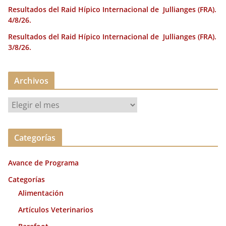
Resultados del Raid Hípico Internacional de Jullianges (FRA).
4/8/26.
Resultados del Raid Hípico Internacional de Jullianges (FRA).
3/8/26.
Archivos
A
r
c
Categorías
h
i
Avance de Programa
v
o
Categorías
s
Alimentación
Artículos Veterinarios