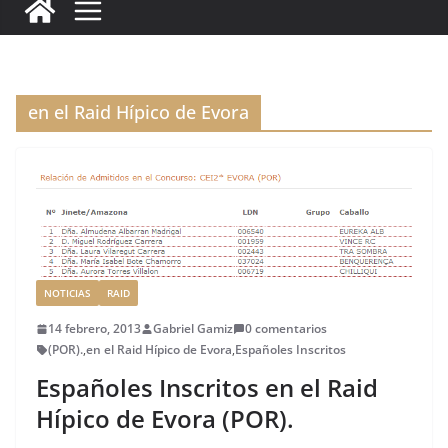
c
it
ai
k
ai
te
m
e
te
l
e
l
re
p
b
r
dI
st
a
o
n
rt
en el Raid Hípico de Evora
o
ir
k
NOTICIAS
RAID
14 febrero, 2013
Gabriel Gamiz
0 comentarios
(POR).
,
en el Raid Hípico de Evora
,
Españoles Inscritos
Españoles Inscritos en el Raid
Hípico de Evora (POR).