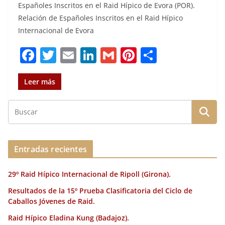
Españoles Inscritos en el Raid Hípico de Evora (POR).
Relación de Españoles Inscritos en el Raid Hípico
Internacional de Evora
F
T
E
Li
G
Pi
C
a
w
m
n
m
n
o
c
it
ai
k
ai
te
m
Leer más
e
te
l
e
l
re
p
b
r
dI
st
a
o
n
rt
o
ir
Entradas recientes
k
29º Raid Hípico Internacional de Ripoll (Girona).
Resultados de la 15º Prueba Clasificatoria del Ciclo de
Caballos Jóvenes de Raid.
Raid Hípico Eladina Kung (Badajoz).