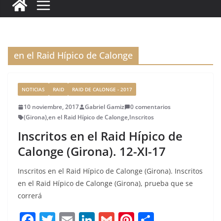
c
it
ai
k
ai
te
m
e
te
l
e
l
re
p
b
r
dI
st
a
o
n
rt
en el Raid Hípico de Calonge
o
ir
k
NOTICIAS
RAID
RAID DE CALONGE - 2017
10 noviembre, 2017
Gabriel Gamiz
0 comentarios
(Girona)
,
en el Raid Hípico de Calonge
,
Inscritos
Inscritos en el Raid Hípico de
Calonge (Girona). 12-XI-17
Inscritos en el Raid Hípico de Calonge (Girona). Inscritos
en el Raid Hípico de Calonge (Girona), prueba que se
correrá
F
T
E
Li
G
Pi
C