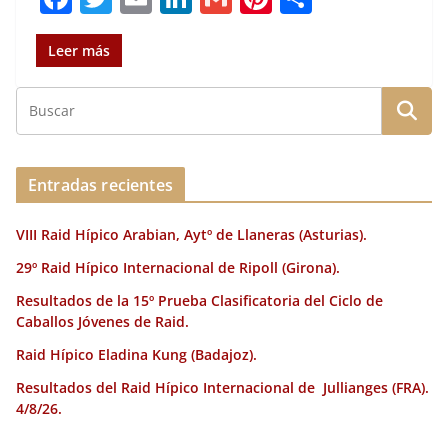
a
w
m
n
m
n
o
c
it
ai
k
ai
te
m
Leer más
e
te
l
e
l
re
p
b
r
dI
st
a
o
n
rt
o
ir
Entradas recientes
k
VIII Raid Hípico Arabian, Aytº de Llaneras (Asturias).
29º Raid Hípico Internacional de Ripoll (Girona).
Resultados de la 15º Prueba Clasificatoria del Ciclo de
Caballos Jóvenes de Raid.
Raid Hípico Eladina Kung (Badajoz).
Resultados del Raid Hípico Internacional de Jullianges (FRA).
4/8/26.