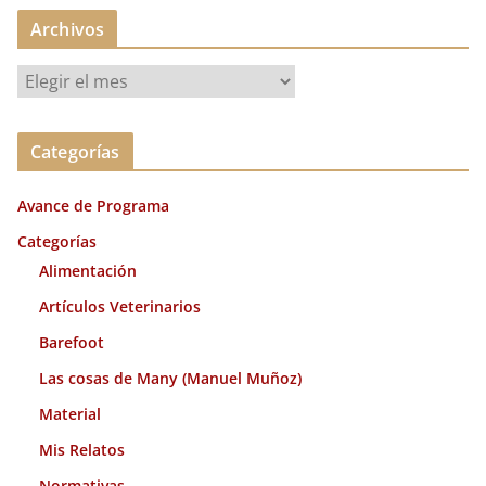
Archivos
A
r
c
Categorías
h
i
Avance de Programa
v
o
Categorías
s
Alimentación
Artículos Veterinarios
Barefoot
Las cosas de Many (Manuel Muñoz)
Material
Mis Relatos
Normativas