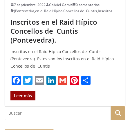
7 septiembre, 2022
Gabriel Gamiz
0 comentarios
(Pontevedra
,
en el Raid Hípico Concellos de Cuntis
,
Inscritos
Inscritos en el Raid Hípico
Concellos de Cuntis
(Pontevedra).
Inscritos en el Raid Hípico Concellos de Cuntis
(Pontevedra). Estos son los Inscritos en el Raid Hípico
Concellos de Cuntis
F
T
E
Li
G
Pi
C
a
w
m
n
m
n
o
c
it
ai
k
ai
te
m
Leer más
e
te
l
e
l
re
p
b
r
dI
st
a
o
n
rt