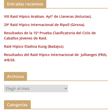
o
ir
Entradas recientes
k
VIII Raid Hípico Arabian, Aytº de Llaneras (Asturias).
29º Raid Hípico Internacional de Ripoll (Girona).
Resultados de la 15º Prueba Clasificatoria del Ciclo de
Caballos Jóvenes de Raid.
Raid Hípico Eladina Kung (Badajoz).
Resultados del Raid Hípico Internacional de Jullianges (FRA).
4/8/26.
Archivos
A
r
c
Categorías
h