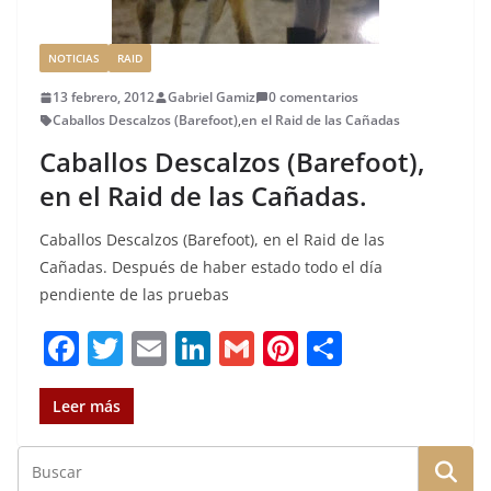
NOTICIAS
RAID
13 febrero, 2012
Gabriel Gamiz
0 comentarios
Caballos Descalzos (Barefoot)
,
en el Raid de las Cañadas
Caballos Descalzos (Barefoot),
en el Raid de las Cañadas.
Caballos Descalzos (Barefoot), en el Raid de las
Cañadas. Después de haber estado todo el día
pendiente de las pruebas
F
T
E
Li
G
Pi
C
a
w
m
n
m
n
o
c
it
ai
k
ai
te
m
Leer más
e
te
l
e
l
re
p
b
r
dI
st
a