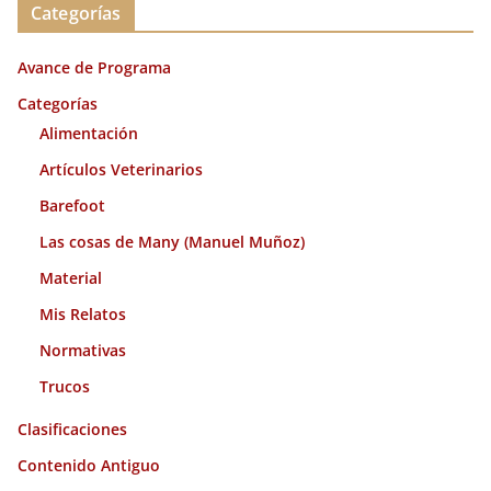
Categorías
h
i
Avance de Programa
v
o
Categorías
s
Alimentación
Artículos Veterinarios
Barefoot
Las cosas de Many (Manuel Muñoz)
Material
Mis Relatos
Normativas
Trucos
Clasificaciones
Contenido Antiguo