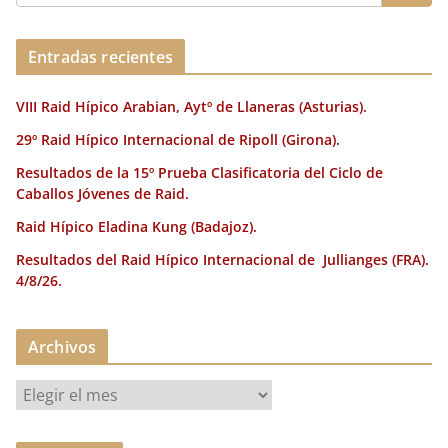
o
n
rt
o
ir
Entradas recientes
k
VIII Raid Hípico Arabian, Aytº de Llaneras (Asturias).
29º Raid Hípico Internacional de Ripoll (Girona).
Resultados de la 15º Prueba Clasificatoria del Ciclo de
Caballos Jóvenes de Raid.
Raid Hípico Eladina Kung (Badajoz).
Resultados del Raid Hípico Internacional de Jullianges (FRA).
4/8/26.
Archivos
A
r
c