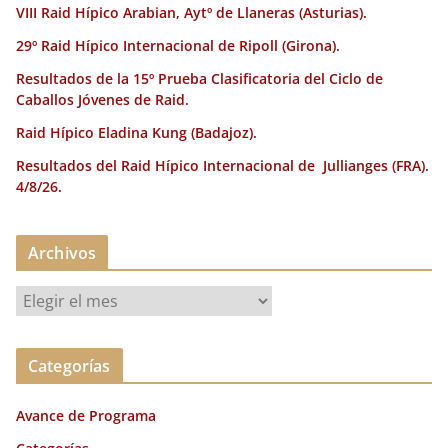
VIII Raid Hípico Arabian, Aytº de Llaneras (Asturias).
29º Raid Hípico Internacional de Ripoll (Girona).
Resultados de la 15º Prueba Clasificatoria del Ciclo de
Caballos Jóvenes de Raid.
Raid Hípico Eladina Kung (Badajoz).
Resultados del Raid Hípico Internacional de Jullianges (FRA).
4/8/26.
Archivos
A
r
c
Categorías
h
i
Avance de Programa
v
o