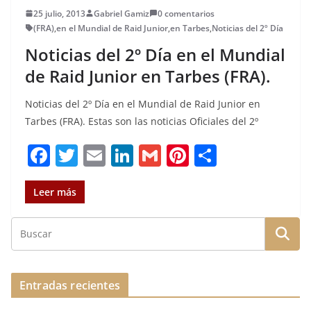
25 julio, 2013
Gabriel Gamiz
0 comentarios
(FRA)
,
en el Mundial de Raid Junior
,
en Tarbes
,
Noticias del 2º Día
Noticias del 2º Día en el Mundial
de Raid Junior en Tarbes (FRA).
Noticias del 2º Día en el Mundial de Raid Junior en
Tarbes (FRA). Estas son las noticias Oficiales del 2º
F
T
E
Li
G
Pi
C
a
w
m
n
m
n
o
c
it
ai
k
ai
te
m
Leer más
e
te
l
e
l
re
p
b
r
dI
st
a
o
n
rt
o
ir
Entradas recientes
k