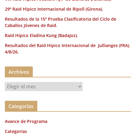
29º Raid Hípico Internacional de Ripoll (Girona).
Resultados de la 15º Prueba Clasificatoria del Ciclo de
Caballos Jóvenes de Raid.
Raid Hípico Eladina Kung (Badajoz).
Resultados del Raid Hípico Internacional de Jullianges (FRA).
4/8/26.
Archivos
A
r
c
Categorías
h
i
Avance de Programa
v
o
Categorías