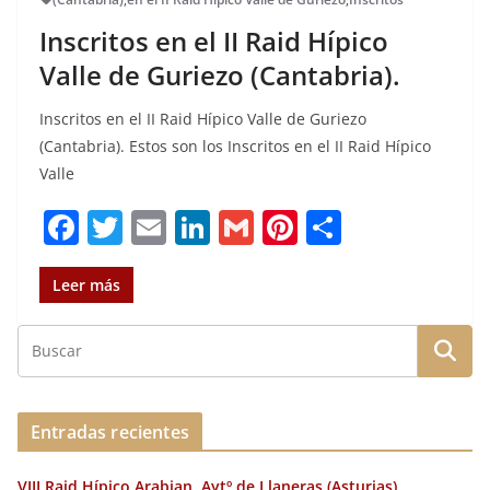
Inscritos en el II Raid Hípico
Valle de Guriezo (Cantabria).
Inscritos en el II Raid Hípico Valle de Guriezo
(Cantabria). Estos son los Inscritos en el II Raid Hípico
Valle
F
T
E
Li
G
Pi
C
a
w
m
n
m
n
o
c
it
ai
k
ai
te
m
Leer más
e
te
l
e
l
re
p
b
r
dI
st
a
o
n
rt
o
ir
Entradas recientes
k
VIII Raid Hípico Arabian, Aytº de Llaneras (Asturias).