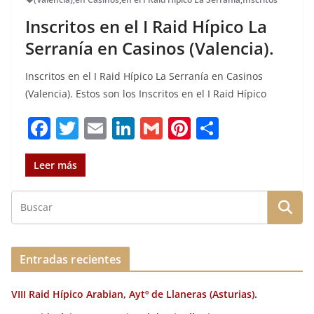
Inscritos en el I Raid Hípico La
Serranía en Casinos (Valencia).
Inscritos en el I Raid Hípico La Serranía en Casinos
(Valencia). Estos son los Inscritos en el I Raid Hípico
F
T
E
Li
G
Pi
C
a
w
m
n
m
n
o
c
it
ai
k
ai
te
m
Leer más
e
te
l
e
l
re
p
b
r
dI
st
a
o
n
rt
o
ir
Entradas recientes
k
VIII Raid Hípico Arabian, Aytº de Llaneras (Asturias).