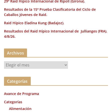
29º Raid Hípico Internacional de Ripoll (Girona).
Resultados de la 15º Prueba Clasificatoria del Ciclo de
Caballos Jóvenes de Raid.
Raid Hípico Eladina Kung (Badajoz).
Resultados del Raid Hípico Internacional de Jullianges (FRA).
4/8/26.
Archivos
A
r
c
Categorías
h
i
Avance de Programa
v
o
Categorías
s
Alimentación