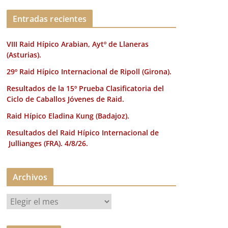
k
Entradas recientes
VIII Raid Hípico Arabian, Aytº de Llaneras
(Asturias).
29º Raid Hípico Internacional de Ripoll (Girona).
Resultados de la 15º Prueba Clasificatoria del
Ciclo de Caballos Jóvenes de Raid.
Raid Hípico Eladina Kung (Badajoz).
Resultados del Raid Hípico Internacional de
Jullianges (FRA). 4/8/26.
Archivos
A
r
c