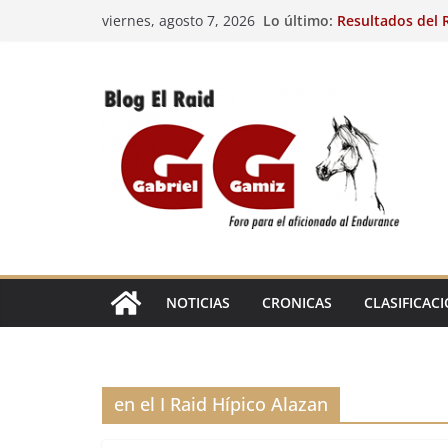
Saltar
Lo último:
Resultados del R
viernes, agosto 7, 2026
al
(FRA). 4/8/26.
VIII Raid Hípico 
contenido
29º Raid Hípico 
Resultados de la
Caballos Jóvenes
Raid Hípico Elad
EL
RAID
NOTICIAS
CRONICAS
CLASIFICAC
en el I Raid Hípico Alazan