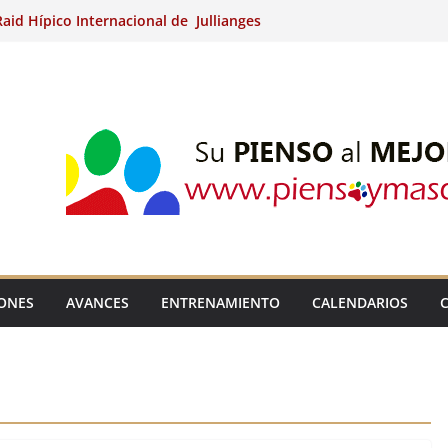
aid Hípico Internacional de Jullianges
Arabian, Aytº de Llaneras (Asturias).
Internacional de Ripoll (Girona).
 15º Prueba Clasificatoria del Ciclo de
 de Raid.
ina Kung (Badajoz).
IONES
AVANCES
ENTRENAMIENTO
CALENDARIOS