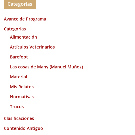
Categorías
h
i
Avance de Programa
v
o
Categorías
s
Alimentación
Artículos Veterinarios
Barefoot
Las cosas de Many (Manuel Muñoz)
Material
Mis Relatos
Normativas
Trucos
Clasificaciones
Contenido Antiguo