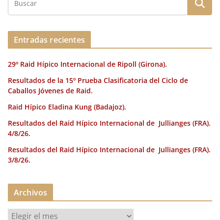
b
r
dI
st
a
o
n
rt
o
ir
Entradas recientes
k
29º Raid Hípico Internacional de Ripoll (Girona).
Resultados de la 15º Prueba Clasificatoria del Ciclo de
Caballos Jóvenes de Raid.
Raid Hípico Eladina Kung (Badajoz).
Resultados del Raid Hípico Internacional de Jullianges (FRA).
4/8/26.
Resultados del Raid Hípico Internacional de Jullianges (FRA).
3/8/26.
Archivos
A