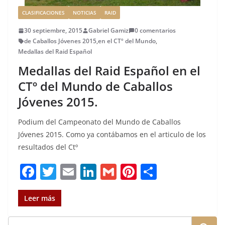
CLASIFICACIONES
NOTICIAS
RAID
30 septiembre, 2015
Gabriel Gamiz
0 comentarios
de Caballos Jóvenes 2015
,
en el CTº del Mundo
,
Medallas del Raid Español
Medallas del Raid Español en el
CTº del Mundo de Caballos
Jóvenes 2015.
Podium del Campeonato del Mundo de Caballos
Jóvenes 2015. Como ya contábamos en el articulo de los
resultados del Ctº
F
T
E
Li
G
Pi
C
a
w
m
n
m
n
o
c
it
ai
k
ai
te
m
Leer más
e
te
l
e
l
re
p