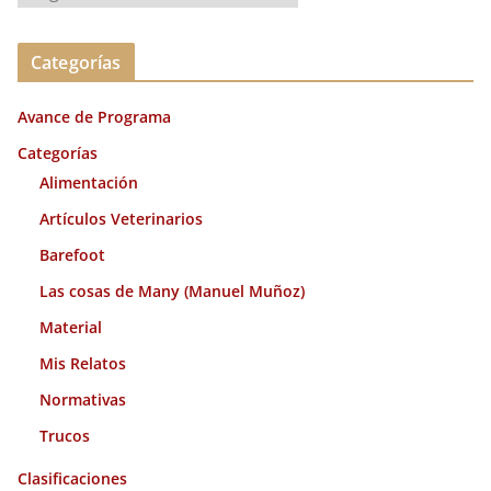
r
c
Categorías
h
i
Avance de Programa
v
o
Categorías
s
Alimentación
Artículos Veterinarios
Barefoot
Las cosas de Many (Manuel Muñoz)
Material
Mis Relatos
Normativas
Trucos
Clasificaciones