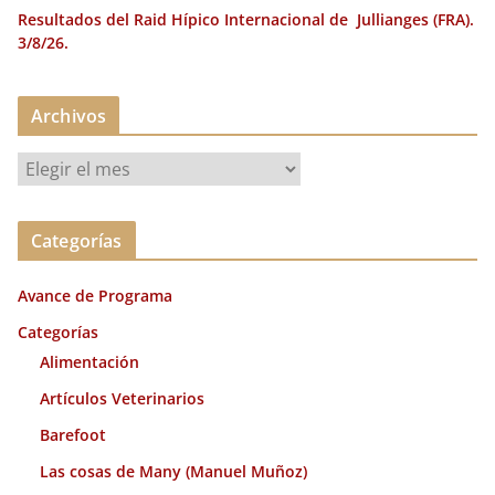
Resultados del Raid Hípico Internacional de Jullianges (FRA).
3/8/26.
Archivos
A
r
c
Categorías
h
i
Avance de Programa
v
o
Categorías
s
Alimentación
Artículos Veterinarios
Barefoot
Las cosas de Many (Manuel Muñoz)