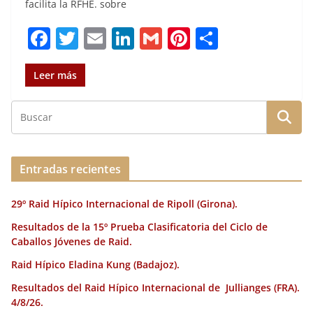
facilita la RFHE. sobre
F
T
E
Li
G
Pi
C
a
w
m
n
m
n
o
c
it
ai
k
ai
te
m
Leer más
e
te
l
e
l
re
p
b
r
dI
st
a
o
n
rt
o
ir
Entradas recientes
k
29º Raid Hípico Internacional de Ripoll (Girona).
Resultados de la 15º Prueba Clasificatoria del Ciclo de
Caballos Jóvenes de Raid.
Raid Hípico Eladina Kung (Badajoz).
Resultados del Raid Hípico Internacional de Jullianges (FRA).
4/8/26.