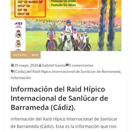
o
ir
k
NOTICIAS
RAID
29 mayo, 2026
Gabriel Gamiz
0 comentarios
(Cádiz)
,
del Raid Hípico Internacional de Sanlúcar de Barrameda
,
Información
Información del Raid Hípico
Internacional de Sanlúcar de
Barrameda (Cádiz).
Información del Raid Hípico Internacional de Sanlúcar
de Barrameda (Cádiz). Esta es la información que nos