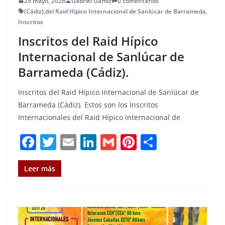
29 mayo, 2026
Gabriel Gamiz
0 comentarios
(Cádiz)
,
del Raid Hípico Internacional de Sanlúcar de Barrameda
,
Inscritos
Inscritos del Raid Hípico
Internacional de Sanlúcar de
Barrameda (Cádiz).
Inscritos del Raid Hípico Internacional de Sanlúcar de
Barrameda (Cádiz). Estos son los Inscritos
Internacionales del Raid Hípico Internacional de
F
T
E
Li
G
Pi
C
a
w
m
n
m
n
o
c
it
ai
k
ai
te
m
Leer más
e
te
l
e
l
re
p
b
r
dI
st
a
o
n
rt