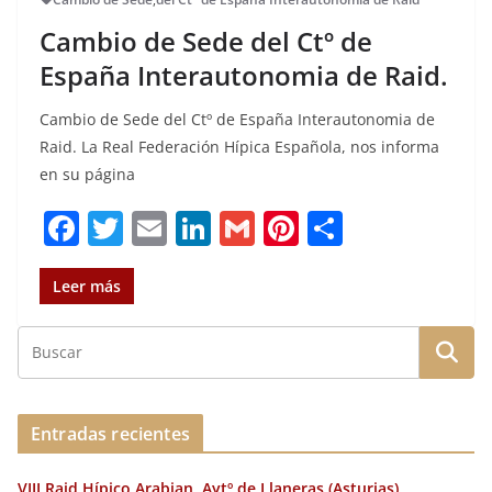
Cambio de Sede del Ctº de
España Interautonomia de Raid.
Cambio de Sede del Ctº de España Interautonomia de
Raid. La Real Federación Hípica Española, nos informa
en su página
F
T
E
Li
G
Pi
C
a
w
m
n
m
n
o
c
it
ai
k
ai
te
m
Leer más
e
te
l
e
l
re
p
b
r
dI
st
a
o
n
rt
o
ir
Entradas recientes
k
VIII Raid Hípico Arabian, Aytº de Llaneras (Asturias).