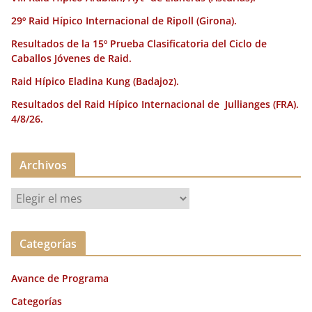
29º Raid Hípico Internacional de Ripoll (Girona).
Resultados de la 15º Prueba Clasificatoria del Ciclo de
Caballos Jóvenes de Raid.
Raid Hípico Eladina Kung (Badajoz).
Resultados del Raid Hípico Internacional de Jullianges (FRA).
4/8/26.
Archivos
A
r
c
Categorías
h
i
Avance de Programa
v
o
Categorías