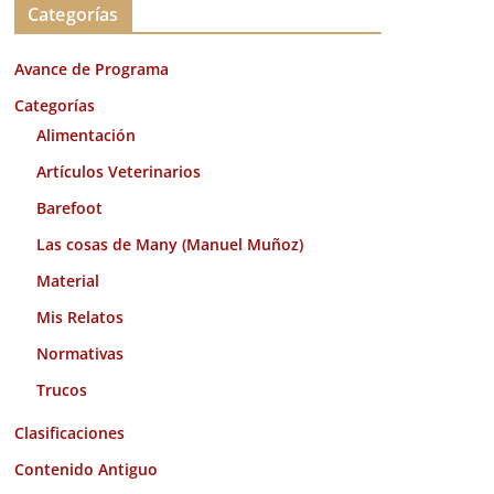
Categorías
h
i
Avance de Programa
v
o
Categorías
s
Alimentación
Artículos Veterinarios
Barefoot
Las cosas de Many (Manuel Muñoz)
Material
Mis Relatos
Normativas
Trucos
Clasificaciones
Contenido Antiguo