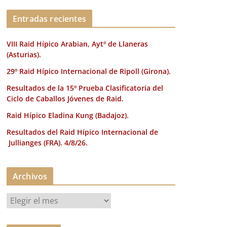
k
Entradas recientes
VIII Raid Hípico Arabian, Aytº de Llaneras
(Asturias).
29º Raid Hípico Internacional de Ripoll (Girona).
Resultados de la 15º Prueba Clasificatoria del
Ciclo de Caballos Jóvenes de Raid.
Raid Hípico Eladina Kung (Badajoz).
Resultados del Raid Hípico Internacional de
Jullianges (FRA). 4/8/26.
Archivos
A
r
c