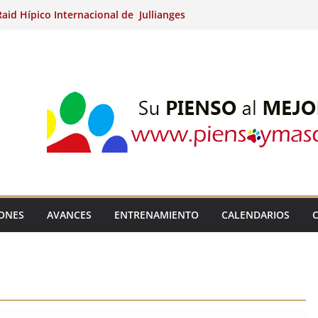
aid Hípico Internacional de Jullianges
Arabian, Aytº de Llaneras (Asturias).
Internacional de Ripoll (Girona).
 15º Prueba Clasificatoria del Ciclo de
 de Raid.
ina Kung (Badajoz).
IONES
AVANCES
ENTRENAMIENTO
CALENDARIOS