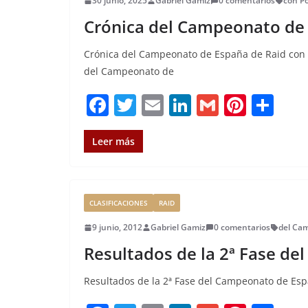
30 junio, 2025
Gabriel Gamiz
0 comentarios
con P
Crónica del Campeonato de 
Crónica del Campeonato de España de Raid con P
del Campeonato de
F
T
E
Li
G
Pi
C
a
w
m
n
m
n
o
c
it
ai
k
ai
te
m
Leer más
e
te
l
e
l
re
p
b
r
dI
st
a
CLASIFICACIONES
RAID
o
n
rt
9 junio, 2012
Gabriel Gamiz
0 comentarios
del Ca
o
ir
Resultados de la 2ª Fase de
k
Resultados de la 2ª Fase del Campeonato de Espa