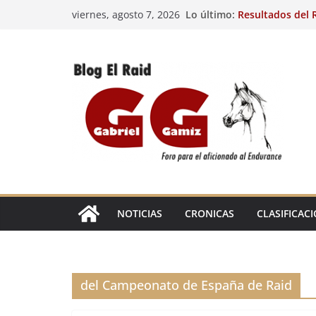
Saltar
Lo último:
Resultados del R
viernes, agosto 7, 2026
al
(FRA). 4/8/26.
VIII Raid Hípico 
contenido
29º Raid Hípico 
Resultados de la
Caballos Jóvenes
Raid Hípico Elad
EL
RAID
NOTICIAS
CRONICAS
CLASIFICAC
del Campeonato de España de Raid