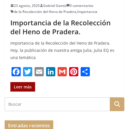
23 agosto, 2025
Gabriel Gamiz
0 comentarios
de la Recolección del Heno de Pradera
,
Importancia
Importancia de la Recolección
del Heno de Pradera.
Importancia de la Recolección del Heno de Pradera.
Hoy, la publicación de nuestra amiga Julia, Julia EQ es
una temática
F
T
E
Li
G
Pi
C
a
w
m
n
m
n
o
c
it
ai
k
ai
te
m
Leer más
e
te
l
e
l
re
p
b
r
dI
st
a
o
n
rt
o
ir
Entradas recientes