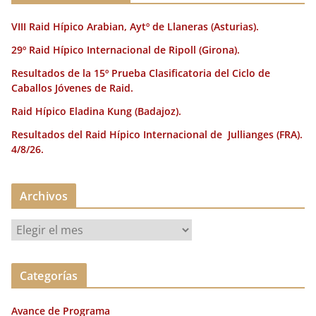
k
VIII Raid Hípico Arabian, Aytº de Llaneras (Asturias).
29º Raid Hípico Internacional de Ripoll (Girona).
Resultados de la 15º Prueba Clasificatoria del Ciclo de
Caballos Jóvenes de Raid.
Raid Hípico Eladina Kung (Badajoz).
Resultados del Raid Hípico Internacional de Jullianges (FRA).
4/8/26.
Archivos
A
r
c
Categorías
h
i
Avance de Programa
v