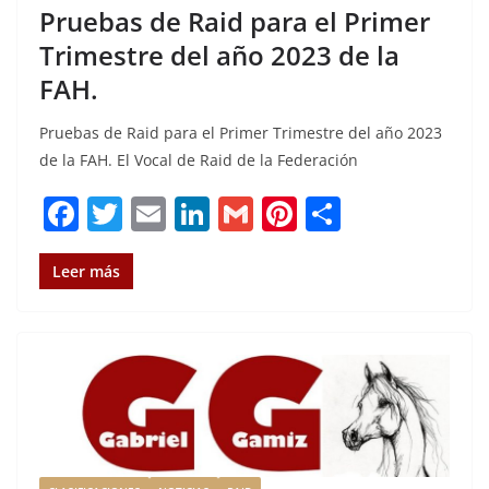
Pruebas de Raid para el Primer
Trimestre del año 2023 de la
FAH.
Pruebas de Raid para el Primer Trimestre del año 2023
de la FAH. El Vocal de Raid de la Federación
F
T
E
Li
G
Pi
C
a
w
m
n
m
n
o
c
it
ai
k
ai
te
m
Leer más
e
te
l
e
l
re
p
b
r
dI
st
a
o
n
rt
o
ir
k