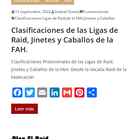
CLASIFICACIONES
NOTICIAS
RAID
13 septiembre, 2022
Gabriel Gamiz
0 comentarios
Clasificaciones Ligas de Raid
,
de la FAH
,
Jinetes y Caballos
Clasificaciones de las Ligas de
Raid, Jinetes y Caballos de la
FAH.
Clasificaciones Provisionales de las Ligas de Raid,
Jinetes y Caballos de la FAH. Desde la Vocalía Raid de la
Federación
F
T
E
Li
G
Pi
C
a
w
m
n
m
n
o
c
it
ai
k
ai
te
m
Leer más
e
te
l
e
l
re
p
b
r
dI
st
a