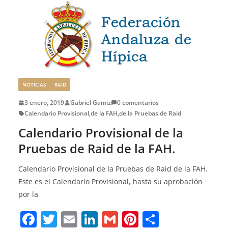
o
n
rt
o
ir
k
NOTICIAS
RAID
3 enero, 2019
Gabriel Gamiz
0 comentarios
Calendario Provisional
,
de la FAH
,
de la Pruebas de Raid
Calendario Provisional de la
Pruebas de Raid de la FAH.
Calendario Provisional de la Pruebas de Raid de la FAH.
Este es el Calendario Provisional, hasta su aprobación
por la
F
T
E
Li
G
Pi
C