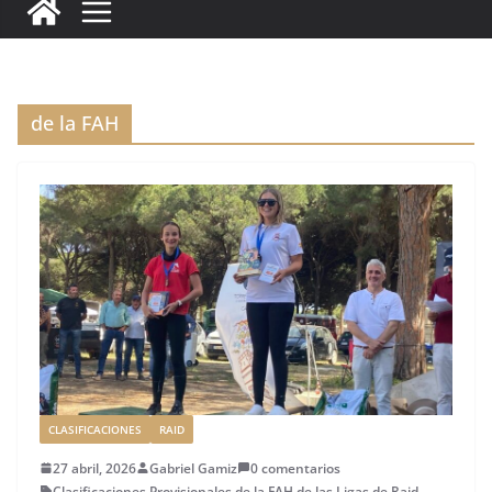
c
it
ai
k
ai
te
m
e
te
l
e
l
re
p
b
r
dI
st
a
o
n
rt
de la FAH
o
ir
k
CLASIFICACIONES
RAID
27 abril, 2026
Gabriel Gamiz
0 comentarios
Clasificaciones Provisionales
,
de la FAH
,
de las Ligas de Raid