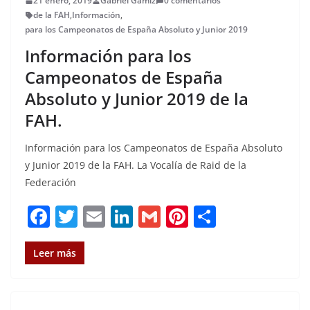
21 enero, 2019
Gabriel Gamiz
0 comentarios
de la FAH
,
Información
,
para los Campeonatos de España Absoluto y Junior 2019
Información para los
Campeonatos de España
Absoluto y Junior 2019 de la
FAH.
Información para los Campeonatos de España Absoluto
y Junior 2019 de la FAH. La Vocalía de Raid de la
Federación
F
T
E
Li
G
Pi
C
a
w
m
n
m
n
o
c
it
ai
k
ai
te
m
Leer más
e
te
l
e
l
re
p
b
r
dI
st
a