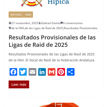
NOTICIAS
RAID
27 noviembre, 2025
Gabriel Gamiz
0 comentarios
de la FAH
,
de las Ligas de Raid de 2025
,
Resultados Provisionales
Resultados Provisionales de las
Ligas de Raid de 2025
Resultados Provisionales de las Ligas de Raid de 2025
de la FAH. El Vocal de Raid de la Federación Andaluza
F
T
E
Li
G
Pi
C
a
w
m
n
m
n
o
c
it
ai
k
ai
te
m
Leer más
e
te
l
e
l
re
p
b
r
dI
st
a