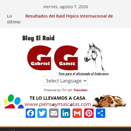
Saltar
viernes, agosto 7, 2026
al
Lo
Resultados del Raid Hípico Internacional de
contenido
último:
Jullianges (FRA). 4/8/26.
VIII Raid Hípico Arabian, Aytº de Llaneras
(Asturias).
29º Raid Hípico Internacional de Ripoll (Girona).
Resultados de la 15º Prueba Clasificatoria del
Ciclo de Caballos Jóvenes de Raid.
Raid Hípico Eladina Kung (Badajoz).
EL
RAID
Powered by
Translate
F
T
E
Li
G
Pi
C
a
w
m
n
m
n
o