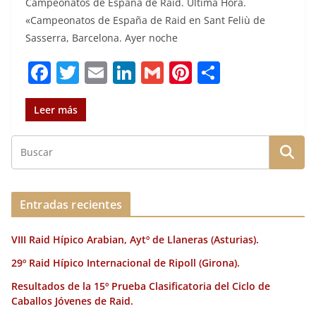
Campeonatos de España de Raid. Ultima Hora.
«Campeonatos de España de Raid en Sant Feliù de
Sasserra, Barcelona. Ayer noche
F
T
E
Li
G
Pi
C
a
w
m
n
m
n
o
c
it
ai
k
ai
te
m
Leer más
e
te
l
e
l
re
p
b
r
dI
st
a
o
n
rt
o
ir
Entradas recientes
k
VIII Raid Hípico Arabian, Aytº de Llaneras (Asturias).
29º Raid Hípico Internacional de Ripoll (Girona).
Resultados de la 15º Prueba Clasificatoria del Ciclo de
Caballos Jóvenes de Raid.