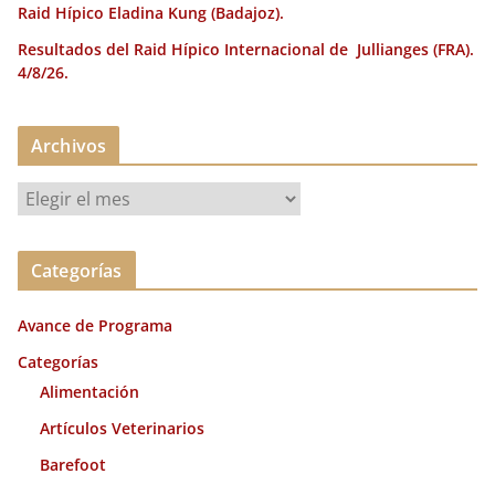
Raid Hípico Eladina Kung (Badajoz).
Resultados del Raid Hípico Internacional de Jullianges (FRA).
4/8/26.
Archivos
A
r
c
Categorías
h
i
Avance de Programa
v
o
Categorías
s
Alimentación
Artículos Veterinarios
Barefoot