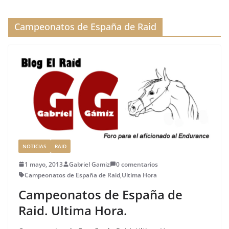
b
r
dI
st
a
o
n
rt
Campeonatos de España de Raid
o
ir
k
NOTICIAS
RAID
1 mayo, 2013
Gabriel Gamiz
0 comentarios
Campeonatos de España de Raid
,
Ultima Hora
Campeonatos de España de
Raid. Ultima Hora.