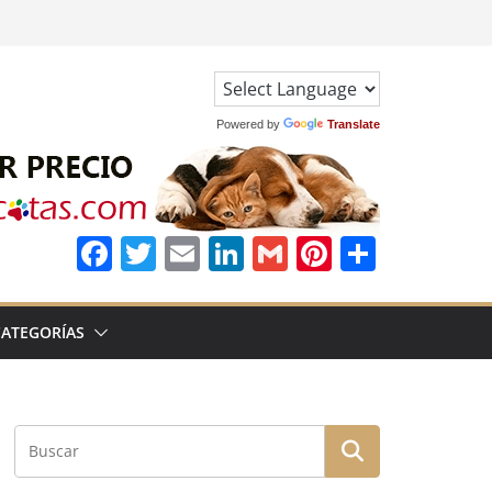
Powered by
Translate
F
T
E
Li
G
Pi
C
a
w
m
n
m
n
o
c
it
ai
k
ai
te
m
CATEGORÍAS
e
te
l
e
l
re
p
b
r
dI
st
a
o
n
rt
o
ir