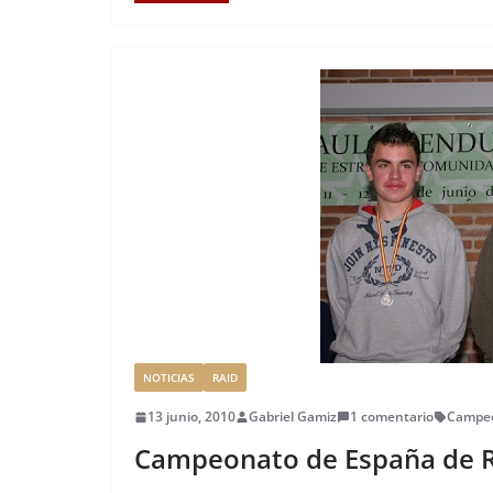
e
te
l
e
l
re
p
b
r
dI
st
a
o
n
rt
o
ir
k
NOTICIAS
RAID
13 junio, 2010
Gabriel Gamiz
1 comentario
Campeo
Campeonato de España de Ra