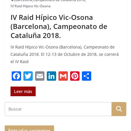
IV Raid Hípico Vic-Osona
IV Raid Hípico Vic-Osona
(Barcelona), Campeonato de
Cataluña 2018.
IV Raid Hípico Vic-Osona (Barcelona), Campeonato de
Cataluña 2018. El 12-13 de Octubre de 2018, se correrá
el IV Raid
F
T
E
Li
G
Pi
C
a
w
m
n
m
n
o
c
it
ai
k
ai
te
m
Leer más
e
te
l
e
l
re
p
b
r
dI
st
a
o
n
rt
Entradas recientes