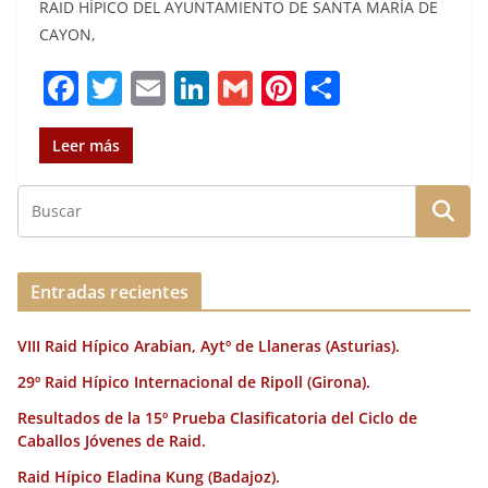
RAID HÍPICO DEL AYUNTAMIENTO DE SANTA MARÍA DE
CAYON,
F
T
E
Li
G
Pi
C
a
w
m
n
m
n
o
c
it
ai
k
ai
te
m
Leer más
e
te
l
e
l
re
p
b
r
dI
st
a
o
n
rt
o
ir
Entradas recientes
k
VIII Raid Hípico Arabian, Aytº de Llaneras (Asturias).
29º Raid Hípico Internacional de Ripoll (Girona).
Resultados de la 15º Prueba Clasificatoria del Ciclo de
Caballos Jóvenes de Raid.
Raid Hípico Eladina Kung (Badajoz).