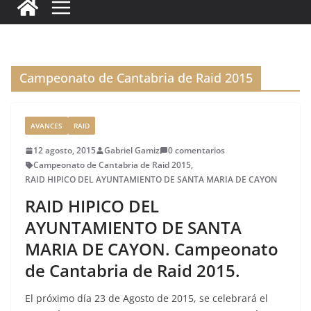
c
it
ai
k
ai
te
m
e
te
l
e
l
re
p
b
r
dI
st
a
o
n
rt
Campeonato de Cantabria de Raid 2015
o
ir
k
AVANCES
RAID
12 agosto, 2015
Gabriel Gamiz
0 comentarios
Campeonato de Cantabria de Raid 2015
,
RAID HIPICO DEL AYUNTAMIENTO DE SANTA MARIA DE CAYON
RAID HIPICO DEL
AYUNTAMIENTO DE SANTA
MARIA DE CAYON. Campeonato
de Cantabria de Raid 2015.
El próximo día 23 de Agosto de 2015, se celebrará el