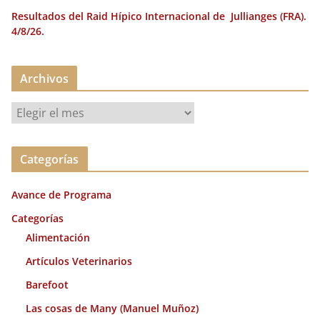
Resultados del Raid Hípico Internacional de Jullianges (FRA).
4/8/26.
Archivos
A
r
c
Categorías
h
i
Avance de Programa
v
o
Categorías
s
Alimentación
Artículos Veterinarios
Barefoot
Las cosas de Many (Manuel Muñoz)