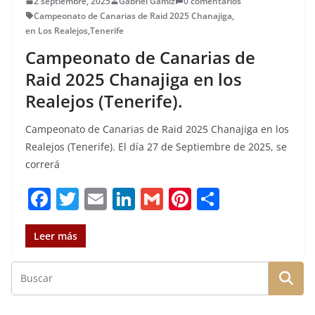
2 septiembre, 2025
Gabriel Gamiz
0 comentarios
Campeonato de Canarias de Raid 2025 Chanajiga
,
en Los Realejos
,
Tenerife
Campeonato de Canarias de
Raid 2025 Chanajiga en los
Realejos (Tenerife).
Campeonato de Canarias de Raid 2025 Chanajiga en los
Realejos (Tenerife). El día 27 de Septiembre de 2025, se
correrá
F
T
E
Li
G
Pi
C
a
w
m
n
m
n
o
c
it
ai
k
ai
te
m
Leer más
e
te
l
e
l
re
p
b
r
dI
st
a
o
n
rt