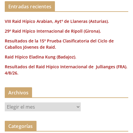
o
ir
Entradas recientes
k
VIII Raid Hípico Arabian, Aytº de Llaneras (Asturias).
29º Raid Hípico Internacional de Ripoll (Girona).
Resultados de la 15º Prueba Clasificatoria del Ciclo de
Caballos Jóvenes de Raid.
Raid Hípico Eladina Kung (Badajoz).
Resultados del Raid Hípico Internacional de Jullianges (FRA).
4/8/26.
Archivos
A
r
c
Categorías
h