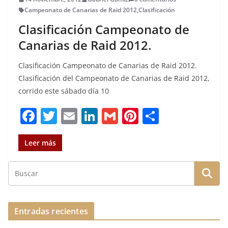
Campeonato de Canarias de Raid 2012
,
Clasificación
Clasificación Campeonato de
Canarias de Raid 2012.
Clasificación Campeonato de Canarias de Raid 2012.
Clasificación del Campeonato de Canarias de Raid 2012,
corrido este sábado día 10
F
T
E
Li
G
Pi
C
a
w
m
n
m
n
o
c
it
ai
k
ai
te
m
Leer más
e
te
l
e
l
re
p
b
r
dI
st
a
o
n
rt
o
ir
Entradas recientes