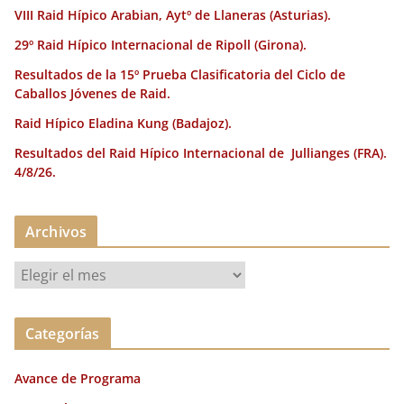
k
VIII Raid Hípico Arabian, Aytº de Llaneras (Asturias).
29º Raid Hípico Internacional de Ripoll (Girona).
Resultados de la 15º Prueba Clasificatoria del Ciclo de
Caballos Jóvenes de Raid.
Raid Hípico Eladina Kung (Badajoz).
Resultados del Raid Hípico Internacional de Jullianges (FRA).
4/8/26.
Archivos
A
r
c
Categorías
h
i
Avance de Programa
v