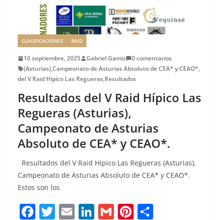
CLASIFICACIONES
RAID
10 septiembre, 2025
Gabriel Gamiz
0 comentarios
(Asturias)
,
Campeonato de Asturias Absoluto de CEA* y CEAO*
,
del V Raid Hípico Las Regueras
,
Resultados
Resultados del V Raid Hípico Las
Regueras (Asturias),
Campeonato de Asturias
Absoluto de CEA* y CEAO*.
Resultados del V Raid Hípico Las Regueras (Asturias),
Campeonato de Asturias Absoluto de CEA* y CEAO*.
Estos son los
F
T
E
Li
G
Pi
C