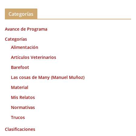
r
c
Categorías
h
i
Avance de Programa
v
o
Categorías
s
Alimentación
Artículos Veterinarios
Barefoot
Las cosas de Many (Manuel Muñoz)
Material
Mis Relatos
Normativas
Trucos
Clasificaciones