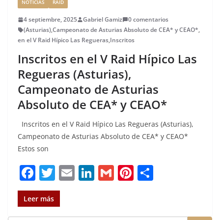
NOTICIAS
RAID
4 septiembre, 2025
Gabriel Gamiz
0 comentarios
(Asturias)
,
Campeonato de Asturias Absoluto de CEA* y CEAO*
,
en el V Raid Hípico Las Regueras
,
Inscritos
Inscritos en el V Raid Hípico Las
Regueras (Asturias),
Campeonato de Asturias
Absoluto de CEA* y CEAO*
Inscritos en el V Raid Hípico Las Regueras (Asturias),
Campeonato de Asturias Absoluto de CEA* y CEAO*
Estos son
F
T
E
Li
G
Pi
C
a
w
m
n
m
n
o
c
it
ai
k
ai
te
m
Leer más
e
te
l
e
l
re
p