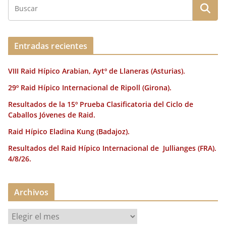
b
r
dI
st
a
o
n
rt
o
ir
Entradas recientes
k
VIII Raid Hípico Arabian, Aytº de Llaneras (Asturias).
29º Raid Hípico Internacional de Ripoll (Girona).
Resultados de la 15º Prueba Clasificatoria del Ciclo de
Caballos Jóvenes de Raid.
Raid Hípico Eladina Kung (Badajoz).
Resultados del Raid Hípico Internacional de Jullianges (FRA).
4/8/26.
Archivos
A