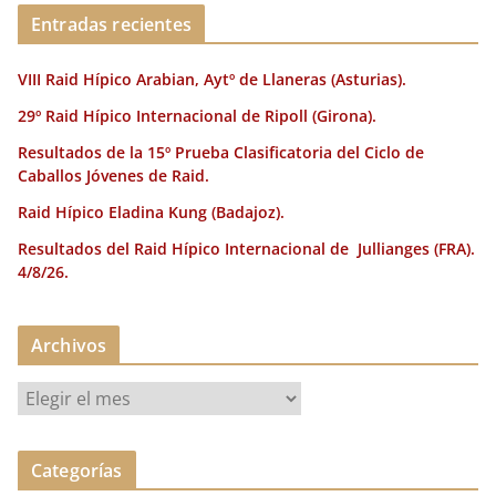
o
ir
Entradas recientes
k
VIII Raid Hípico Arabian, Aytº de Llaneras (Asturias).
29º Raid Hípico Internacional de Ripoll (Girona).
Resultados de la 15º Prueba Clasificatoria del Ciclo de
Caballos Jóvenes de Raid.
Raid Hípico Eladina Kung (Badajoz).
Resultados del Raid Hípico Internacional de Jullianges (FRA).
4/8/26.
Archivos
A
r
c
Categorías
h