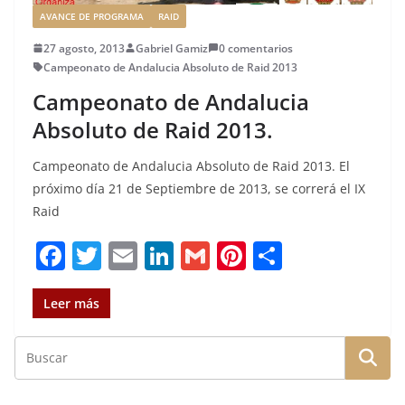
AVANCE DE PROGRAMA
RAID
27 agosto, 2013
Gabriel Gamiz
0 comentarios
Campeonato de Andalucia Absoluto de Raid 2013
Campeonato de Andalucia
Absoluto de Raid 2013.
Campeonato de Andalucia Absoluto de Raid 2013. El
próximo día 21 de Septiembre de 2013, se correrá el IX
Raid
F
T
E
Li
G
Pi
C
a
w
m
n
m
n
o
c
it
ai
k
ai
te
m
Leer más
e
te
l
e
l
re
p
b
r
dI
st
a
o
n
rt